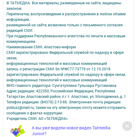
© ТАТМЕДИА. Все материалы, размещенные на сайте, защищены
законом.
Перепечатка, воспроизведение и распространение в любом объеме
информации,
размещенной на сайте, возможна только с письменного согласия
редакций СМИ.
При поддержке Республиканского агентства по печати и массовым
коммуникациям.
Наименование СМИ: Апастово-информ
СМИ зарегистрировано Федеральной службой по надзору в сфере
связи,
информационных технологий и массовых коммуникаций
запись о регистрации СМИ Эл №ФС77-73779 от 12.10.2018
зарегистрировано Федеральной службой по надзору в сфере связи,
информационных технологий и массовых коммуникаций
ФИО главного редактора: Сунгатуллина Гульнара Рустамовна
Адрес редакции: 422350, Россиийская Федерация, Республика
Татарстан, Апастовский район, п.г.т. Апастово, ул. Молодежная, д. 1
Телефон редакции: (84376) 2-13-66. Электронная почта редакции:
yolduzz@mail.ru, также на эту электронную почту можете отправить
сообщения о фактах коррупции.
Учредитель СМИ: АО «ТАТМЕДИА»
А вы уже видели новое видео Tatmedia
Антикоррупционная политика
Junior?
АО «ТАТМЕДИА» использует «cookie»
для персонализации сервисов и