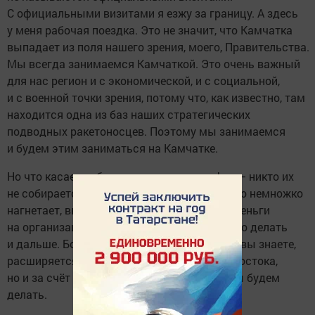
С официальными визитами я езжу за границу. А здесь
у меня рабочая поездка. Это не значит, что Камчатка
выпадает из поля нашего зрения, моего, Правительства.
Мы всегда занимаемся Камчаткой. Это очень важный
для нас регион и с экономической, и с социальной,
и с военной точки зрения, потому что, как известно, там
находится одна из баз наших стратегических
подводных ракетоносцев. Поэтому мы занимаемся
и будем этим заниматься на Камчатке.
Но что касается билетов, плоских тарифов – никто их
не собирается отменять. «Аэрофлот» просто немножко
нагнетает, выдавливая из Правительства деньги
на организацию этих полётов. Мы будем это делать
и дальше. Больше того, эта программа, как вы знаете,
расширяется, не только за счёт Дальнего Востока,
но и за счёт других регионов. И это тоже мы будем
делать.