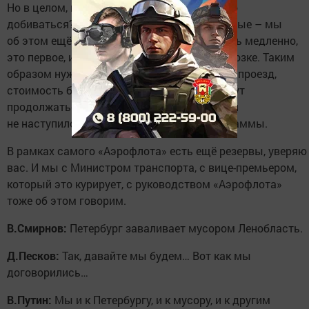
Но в целом, конечно, нам просто чего нужно
добиваться? Роста доходов граждан, которые – мы
об этом ещё поговорим – у нас растут очень медленно,
это первое, и снижения издержек при перевозке. Таким
образом нужно будет снижать и тарифы на проезд,
стоимость билетов. Но эти программы будут
продолжаться. Пока глобальных изменений
не наступило, будем продолжать эти программы.
В рамках самого «Аэрофлота» есть ещё резервы, уверяю
вас. И мы с Министром транспорта, с вице-премьером,
который это курирует, с руководством «Аэрофлота»
тоже об этом говорим.
В.Смирнов:
Петербург заваливает мусором Ленобласть.
Д.Песков:
Так, давайте мы будем… Вот как мы
договорились…
В.Путин:
Мы и к Петербургу, и к мусору, и к другим