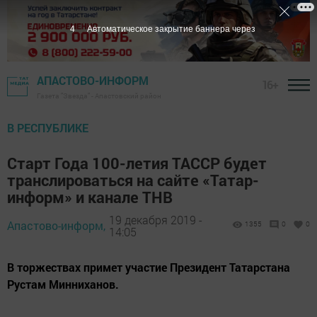
3
Автоматическое закрытие баннера через
АПАСТОВО-ИНФОРМ
16+
Газета "Звезда" - Апастовский район
В РЕСПУБЛИКЕ
Старт Года 100-летия ТАССР будет
транслироваться на сайте «Татар-
информ» и канале ТНВ
19 декабря 2019 -
Апастово-информ,
1355
0
0
14:05
В торжествах примет участие Президент Татарстана
Рустам Минниханов.