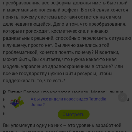
преобразования, все реформы должны иметь быстрый
и максимально полезный эффект. В этой связи хочется
понять, почему система все-таки остается на самом
деле недвигающейся. Дело в том, что преобразования,
которые происходят, косметические, и никаких
радикальных решений, способных переломить ситуацию
к лучшему, просто нет. Вы лично занялись этой
проблематикой, хочется понять почему? И все-таки,
может быть, Вы считаете, что нужна какая-то иная
модель управления здравоохранением в стране? Или
все же государству нужно найти ресурсы, чтобы
поддерживать то, что есть?
В.Путин:
Первое, что касается модели. Модель лучше
А вы уже видели новое видео Tatmedia
не трогать. Она у нас развивается, развивается в целом
Junior?
удовлетворительными темпами, но проблема,
безусловно, существует.
Cмотреть
Вы упомянули одну из них – это уровень заработной