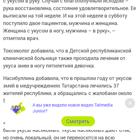
с укусом в руку. Случай с благополучным исходом –
рука восстановлена, состояние удовлетворительное. Ее
выписали на той неделе. И на этой неделе в субботу
поступило двое пациентов, мужчина и женщина.
Женщина с укусом в ногу, мужчина – в руку», –
отметила врач.
Токсиколог добавила, что в Детской республиканской
клинической больнице также проходила лечение от
укуса змеи в ногу пятилетняя девочка.
Насибуллина добавила, что в прошлом году от укусов
змей в медучреждениях Татарстана лечились 37
жителей республики, а обращались с жалобами около
50 человек.
А вы уже видели новое видео Tatmedia
Junior?
Cмотреть
«У тех пациентов, которых мы не госпитализировали,
были укусы насекомых. Укусы насекомых дают отек,
но очень локальный, он не переносится на всю