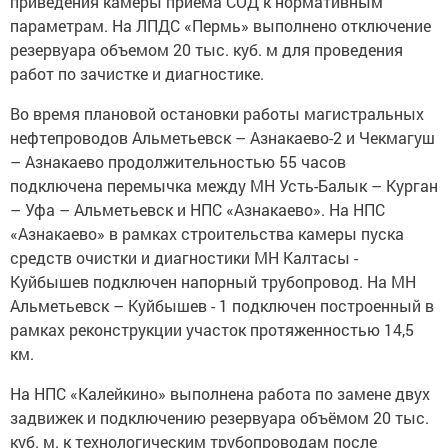
приведения камеры приёма СОД к нормативным
параметрам. На ЛПДС «Пермь» выполнено отключение
резервуара объемом 20 тыс. куб. м для проведения
работ по зачистке и диагностике.
Во время плановой остановки работы магистральных
нефтепроводов Альметьевск – Азнакаево-2 и Чекмагуш
– Азнакаево продолжительностью 55 часов
подключена перемычка между МН Усть-Балык – Курган
– Уфа – Альметьевск и НПС «Азнакаево». На НПС
«Азнакаево» в рамках строительства камеры пуска
средств очистки и диагностики МН Калтасы -
Куйбышев подключен напорный трубопровод. На МН
Альметьевск – Куйбышев - 1 подключен построенный в
рамках реконструкции участок протяженностью 14,5
км.
На НПС «Калейкино» выполнена работа по замене двух
задвижек и подключению резервуара объёмом 20 тыс.
куб. м. к технологическим трубопроводам после