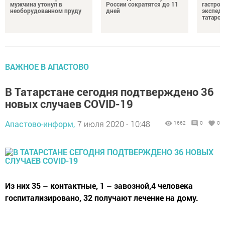
мужчина утонул в
России сократятся до 11
гастро
необорудованном пруду
дней
экспеди
татарск
ВАЖНОЕ В АПАСТОВО
В Татарстане сегодня подтверждено 36
новых случаев COVID-19
Апастово-информ,
7 июля 2020 - 10:48
1662
0
0
Из них 35 – контактные, 1 – завозной,4 человека
госпитализировано, 32 получают лечение на дому.