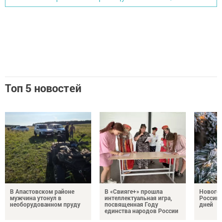
Топ 5 новостей
В Апастовском районе
В «Свияге+» прошла
Нового
мужчина утонул в
интеллектуальная игра,
России 
необорудованном пруду
посвященная Году
дней
единства народов России