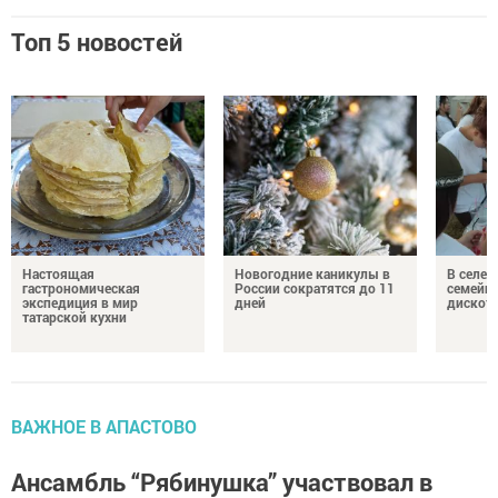
Топ 5 новостей
Настоящая
Новогодние каникулы в
В селе 
гастрономическая
России сократятся до 11
семейн
экспедиция в мир
дней
дискот
татарской кухни
ВАЖНОЕ В АПАСТОВО
Ансамбль “Рябинушка” участвовал в