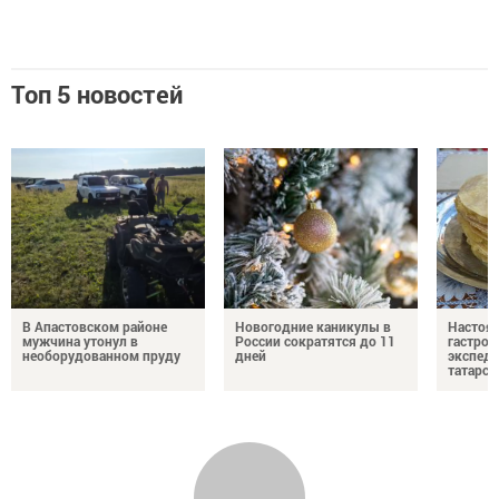
Топ 5 новостей
В Апастовском районе
Новогодние каникулы в
Настоя
мужчина утонул в
России сократятся до 11
гастро
необорудованном пруду
дней
экспеди
татарск