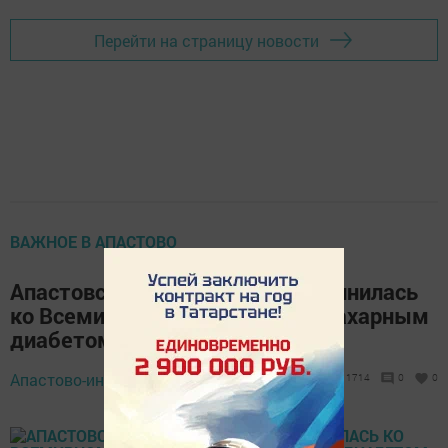
Перейти на страницу новости
ВАЖНОЕ В АПАСТОВО
Апастовская больница присоединилась
ко Всемирному дню борьбы с сахарным
диабетом
14 ноября 2019 -
Апастово-информ,
1714
0
0
14:33