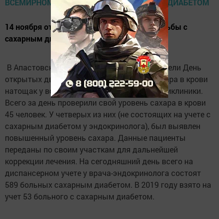
14 ноября отмечается Всемирный день борьбы с
сахарным диабетом.
В Апастовской центральной больнице провели День
открытых дверей – проверяли уровень сахара в крови
натощак у всех желающих посетителей поликлиники.
Всего за день проверили свой уровень сахара в крови
45 человек. У четверых из них (не состоящих на учете с
сахарным диабетом у эндокринолога), был выявлен
повышенный уровень сахара. Данные пациенты
переданы по своим участкам для дальнейшей
коррекции лечения. На сегодняшний день всего на
диспансерном учете у врача-эндокринолога состоят
589 больных сахарным диабетом. В 2019 году взято на
учет 53 больного с сахарным диабетом.