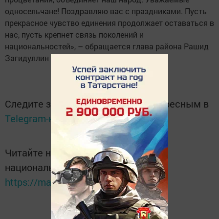
односельчане! Поздравляю вас с праздниками. Пусть
прекрасное чувство единения продолжает оставаться в
нас, пусть крепнет связь поколений и
национальностей», – обращается глава района Рашид
Загидуллин к односельчанам.
Следите за самым важным и интересным в
Telegram-канале
Татмедиа
Читайте новости Татарстана в
национальном мессенджере MАХ:
https://max.ru/tatmedia