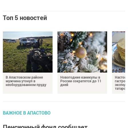
Топ 5 новостей
В Апастовском районе
Новогодние каникулы в
Настоя
мужчина утонул в
России сократятся до 11
гастро
необорудованном пруду
дней
экспеди
татарск
ВАЖНОЕ В АПАСТОВО
Пенсионный фонд сообщает