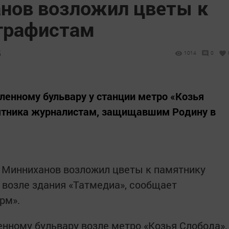
нов возложил цветы к
графистам
5
1014
0
ленному бульвару у станции метро «Козья
мятника журналистам, защищавшим Родину в
 Минниханов возложил цветы к памятнику
возле здания «Татмедиа», сообщает
рм».
нному бульвару возле метро «Козья Слобода»,