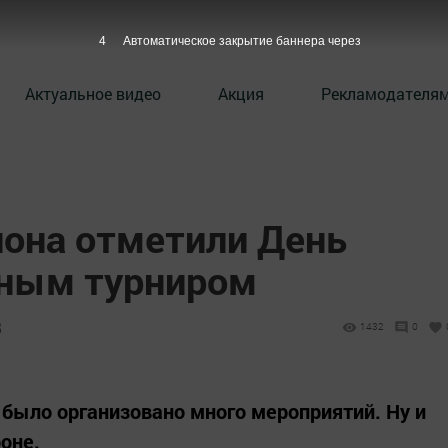
4
Автоматическое закрытие баннера через
Актуальное видео
Акция
Рекламодателя
она отметили День
ьным турниром
8
1432
0
 было организовано много мероприятий. Ну и
оне.