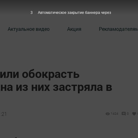
2
Автоматическое закрытие баннера через
Актуальное видео
Акция
Рекламодателя
шили обокрасть
на из них застряла в
1:21
1424
0