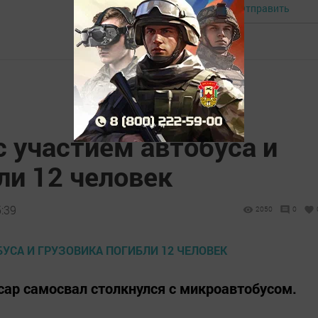
Отправить
Авторизоваться
 участием автобуса и
ли 12 человек
5:39
2050
0
сар самосвал столкнулся с микроавтобусом.