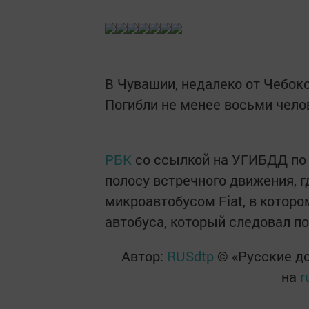
В Чувашии, недалеко от Чебок
Погибли не менее восьми чело
РБК
со ссылкой на УГИБДД по 
полосу встречного движения, 
микроавтобусом Fiat, в котор
автобуса, который следовал п
Автор:
RUSdtp
© «Русские до
на
r