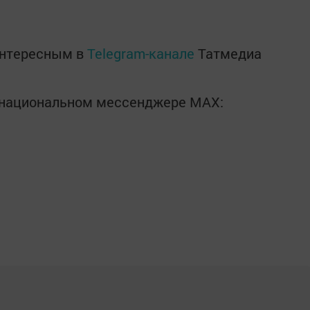
интересным в
Telegram-канале
Татмедиа
в национальном мессенджере MАХ: