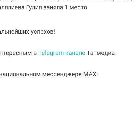
лялиева Гулия заняла 1 место
альнейших успехов!
интересным в
Telegram-канале
Татмедиа
в национальном мессенджере MАХ: