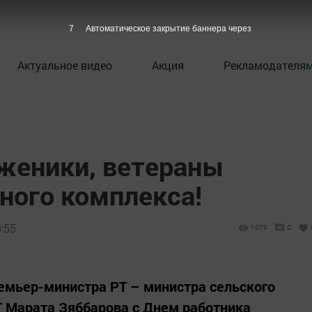
6
Автоматическое закрытие баннера через
Актуальное видео
Акция
Рекламодателя
женики, ветераны
ого комплекса!
9:55
1079
0
емьер-министра РТ – министра сельского
Т Марата Зяббарова с Днем работника