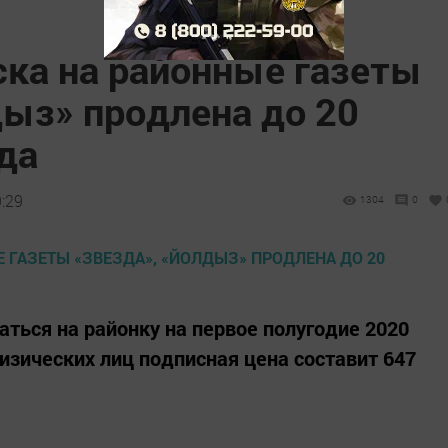
ска на районные газеты
дыз» продлена до 20
да
9:29
1304
0
ться на районку на первое полугодие 2020
изических лиц подписная цена составит 647