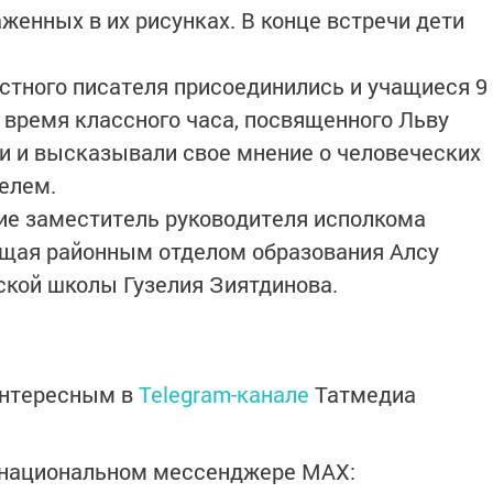
аженных в их рисунках. В конце встречи дети
.
стного писателя присоединились и учащиеся 9
 время классного часа, посвященного Льву
и и высказывали свое мнение о человеческих
телем.
ие заместитель руководителя исполкома
ющая районным отделом образования Алсу
ской школы Гузелия Зиятдинова.
интересным в
Telegram-канале
Татмедиа
в национальном мессенджере MАХ: