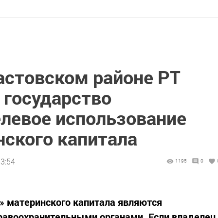
астовском районе РТ
 государство
елевое использование
нского капитала
13:54
1195
0
 материнского капитала являются
равоохранительными органами. Если владелец