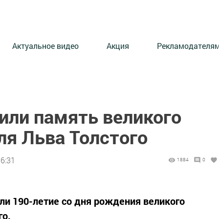
Актуальное видео
Акция
Рекламодателя
или память великого
ля Льва Толстого
16:31
1884
0
или 190-летие со дня рождения великого
го.