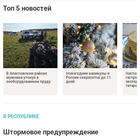
Топ 5 новостей
В Апастовском районе
Новогодние каникулы в
Настоя
мужчина утонул в
России сократятся до 11
гастро
необорудованном пруду
дней
экспеди
татарск
В РЕСПУБЛИКЕ
Штормовое предупреждение