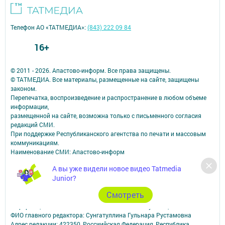
Телефон АО «ТАТМЕДИА»:
(843) 222 09 84
16+
© 2011 - 2026. Апастово-информ. Все права защищены.
© ТАТМЕДИА. Все материалы, размещенные на сайте, защищены
законом.
Перепечатка, воспроизведение и распространение в любом объеме
информации,
размещенной на сайте, возможна только с письменного согласия
редакций СМИ.
При поддержке Республиканского агентства по печати и массовым
коммуникациям.
Наименование СМИ: Апастово-информ
СМИ зарегистрировано Федеральной службой по надзору в сфере
А вы уже видели новое видео Tatmedia
связи,
Junior?
информационных технологий и массовых коммуникаций
запись о регистрации СМИ Эл №ФС77-73779 от 12.10.2018
Cмотреть
зарегистрировано Федеральной службой по надзору в сфере связи,
информационных технологий и массовых коммуникаций
ФИО главного редактора: Сунгатуллина Гульнара Рустамовна
Адрес редакции: 422350, Россиийская Федерация, Республика