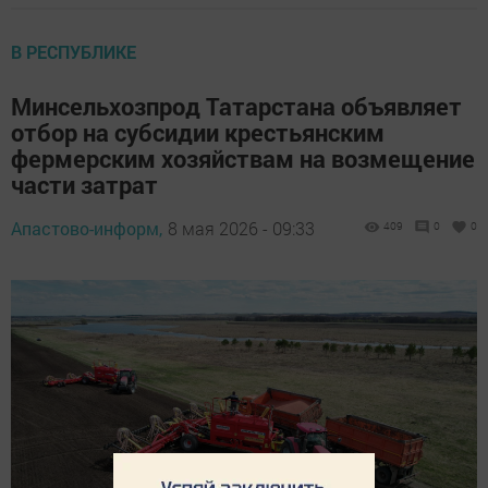
В РЕСПУБЛИКЕ
Минсельхозпрод Татарстана объявляет
отбор на субсидии крестьянским
фермерским хозяйствам на возмещение
части затрат
Апастово-информ,
8 мая 2026 - 09:33
409
0
0