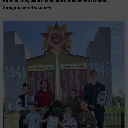
Большекокузского сельского поселения Рамиль
Хайдарович Залялиев.
❮
❯