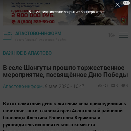
4
Автоматическое закрытие баннера через
АПАСТОВО-ИНФОРМ
16+
Газета "Звезда" - Апастовский район
ВАЖНОЕ В АПАСТОВО
В селе Шонгуты прошло торжественное
мероприятие, посвящённое Дню Победы
Апастово-информ,
9 мая 2026 - 16:47
451
0
0
В этот памятный день к жителям села присоединились
почётные гости: главный врач Апастовской районной
больницы Алевтина Рашитовна Керимова и
руководитель исполнительного комитета