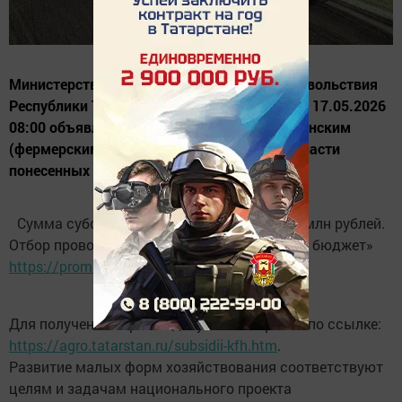
Министерство сельского хозяйства и продовольствия
Республики Татарстан с 07.05.2026 08:00 по 17.05.2026
08:00 объявляет отбор на субсидии крестьянским
(фермерским) хозяйствам на возмещение части
понесенных затрат в текущем году.
Сумма субсидии на одно КФХ не более 10 млн рублей.
Отбор проводится в системе «Электронный бюджет»
https://promote.budget.gov.ru/
.
Для получения перечня документов пройти по ссылке:
https://agro.tatarstan.ru/subsidii-kfh.htm
.
Развитие малых форм хозяйствования соответствуют
целям и задачам национального проекта