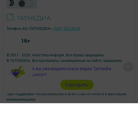
Телефон АО «ТАТМЕДИА»:
(843) 222 09 84
16+
© 2011 - 2026. Апастово-информ. Все права защищены.
© ТАТМЕДИА. Все материалы, размещенные на сайте, защищены
законом.
А вы уже видели новое видео Tatmedia
Перепечатка, воспроизведение и распространение в любом объеме
Junior?
информации,
размещенной на сайте, возможна только с письменного согласия
Cмотреть
редакций СМИ.
При поддержке Республиканского агентства по печати и массовым
коммуникациям.
Наименование СМИ: Апастово-информ
СМИ зарегистрировано Федеральной службой по надзору в сфере
связи,
информационных технологий и массовых коммуникаций
запись о регистрации СМИ Эл №ФС77-73779 от 12.10.2018
зарегистрировано Федеральной службой по надзору в сфере связи,