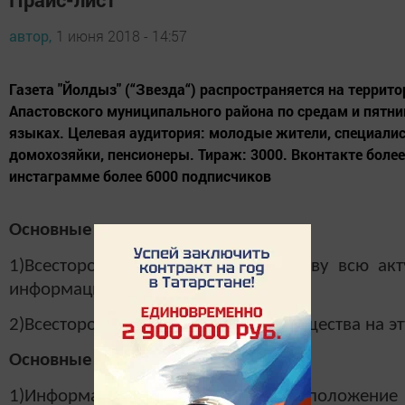
автор,
1 июня 2018 - 14:57
Газета "Йолдыз" (“Звезда“) распространяется на террит
Апастовского муниципального района по средам и пятни
языках. Целевая аудитория: молодые жители, специали
домохозяйки, пенсионеры. Тираж: 3000. Вконтакте более
инстаграмме более 6000 подписчиков
Основные концепции:
1)Всесторонне представляет обществу всю ак
информацию;
2)Всесторонне отражает реакцию общества на э
Основные характеристики:
1)Информационная (сообщение о положение 