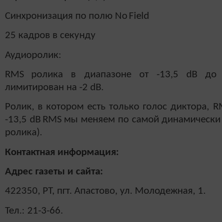
Синхронизация по полю
No
Field
25 кадров в секунду
Аудиоролик:
RMS
ролика в диапазоне от -13,5
dB
до 
лимитирован на -2
dB
.
Ролик, в котором есть только голос диктора,
R
-13,5
dB
RMS
мы меняем по самой динамически н
ролика).
Контактная информация:
Адрес газеты и сайта:
422350, РТ, пгт. Апастово, ул. Молодежная, 1.
Тел.: 21-3-66.