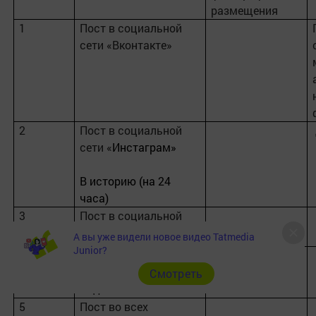
размещения
1
Пост в социальной
сети «Вконтакте»
2
Пост в социальной
сети «
Инстаграм»
В историю
(на 24
часа)
3
Пост в социальной
сети «Фейсбук»
А вы уже видели новое видео Tatmedia
Junior?
4
Пост в социальной
сети
Cмотреть
«Одноклассники»
5
Пост во всех