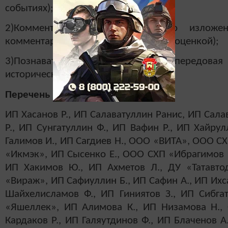
событиях);
2)Комментарийно-оценочная (часто изложе
комментарием к ним, их анализом и оценкой);
3)Познавательно-просветительная (передова
историческую информацию).
Перечень рекламодателей:
ИП Хасанов Р., ИП Салаватуллин Ранис, ИП Сал
Р., ИП Сунгатуллин Ф., ИП Вафин Р., ИП Хайру
Галимов И., ИП Сагдиев Н., ООО «ВИТА», ООО 
«Икмэк», ИП Сысенко Е., ООО СХП «Ибрагимов 
ИП Хакимов Ю., ИП Ахметов Л., ДУ «Татавто
«Вираж», ИП Сафиуллин Б., ИП Сафин А., ИП Ихс
Шайхелисламов Ф., ИП Гиниятов З., ИП Сибга
«Яшеллек», ИП Алимова К., ИП Низамова Н.,
Кардаков Р., ИП Галяутдинов Ф., ИП Блаченов А