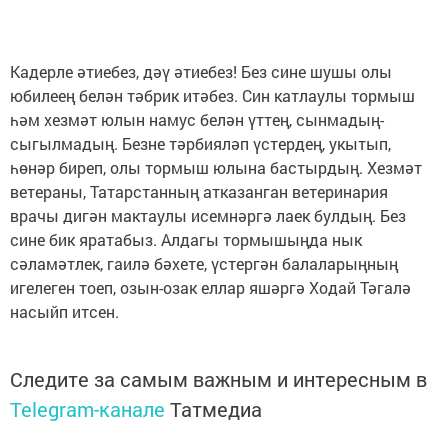
Кадерле әтиебез, дәү әтиебез! Без сине шушы олы
юбилеең белән тәбрик итәбез. Син катлаулы тормыш
һәм хезмәт юлын намус белән үттең, сынмадың-
сыгылмадың. Безне тәрбияләп үстердең, укытып,
һөнәр биреп, олы тормыш юлына бастырдың. Хезмәт
ветераны, Татарстанның атказанган ветеринария
врачы дигән мактаулы исемнәргә лаек булдың. Без
сине бик яратабыз. Алдагы тормышыңда нык
сәламәтлек, гаилә бәхете, үстергән балаларыңның
игелеген тоеп, озын-озак еллар яшәргә Ходай Тәгалә
насыйп итсен.
Следите за самым важным и интересным в
Telegram-канале
Татмедиа