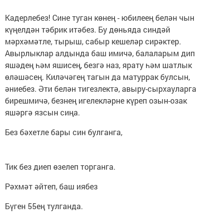
Кадерлебез! Сине туган көнең - юбилеең белән чын
күңелдән тәбрик итәбез. Бу дөньяда синдәй
мәрхәмәтле, тырыш, сабыр кешеләр сирәктер.
Авырлыклар алдында баш имичә, балаларым дип
яшәдең һәм яшисең, безгә наз, ярату һәм шатлык
өләшәсең. Киләчәгең тагын да матуррак булсын,
әниебез. Әти белән тигезлектә, авыру-сырхауларга
бирешмичә, безнең игелекләрне күреп озын-озак
яшәргә язсын сиңа.
Без бәхетле бары син булганга,
Тик без диеп өзелеп торганга.
Рәхмәт әйтеп, баш иябез
Бүген 55ең тулганда.