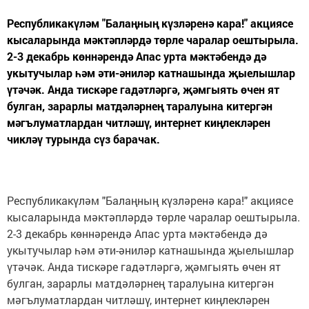
Республикакүләм "Балаңның күзләренә кара!" акциясе
кысаларында мәктәпләрдә төрле чаралар оештырыла.
2-3 декабрь көннәрендә Апас урта мәктәбендә дә
укытучылар һәм әти-әниләр катнашында җыелышлар
үтәчәк. Анда тискәре гадәтләргә, җәмгыять өчен ят
булган, зарарлы матдәләрнең таралуына китергән
мәгълуматлардан читләшү, интернет киңлекләрен
чикләү турында сүз барачак.
Республикакүләм "Балаңның күзләренә кара!" акциясе
кысаларында мәктәпләрдә төрле чаралар оештырыла.
2-3 декабрь көннәрендә Апас урта мәктәбендә дә
укытучылар һәм әти-әниләр катнашында җыелышлар
үтәчәк. Анда тискәре гадәтләргә, җәмгыять өчен ят
булган, зарарлы матдәләрнең таралуына китергән
мәгълуматлардан читләшү, интернет киңлекләрен