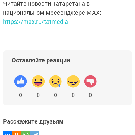
Читайте новости Татарстана в
национальном мессенджере MАХ:
https://max.ru/tatmedia
Оставляйте реакции
0
0
0
0
0
Расскажите друзьям