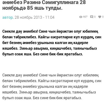
әниебез Рәзинә Сәмигуллинага 28
ноябрьдә 85 яшь тулды.
автор,
28 ноябрь 2013 - 11:04
607
0
0
Сөекле дәү әниебез! Сине чын йөрәктән олуг юбилеең
белән тәбриклибез. Кайгы-хәсрәтләрне күп күрдең, син
бит безнең әниебез урынына калган иң кадерле
кешебез. Зинһар авырма, киңәшчебез, таянычыбыз
булып озак яшә. Без сине бик-бик яратабыз.
Сөекле дәү әниебез! Сине чын йөрәктән олуг юбилеең
белән тәбриклибез. Кайгы-хәсрәтләрне күп күрдең, син
бит безнең әниебез урынына калган иң кадерле
кешебез. Зинһар авырма, киңәшчебез, таянычыбыз
булып озак яшә. Без сине бик-бик яратабыз.