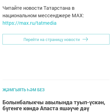
Читайте новости Татарстана в
национальном мессенджере MАХ:
https://max.ru/tatmedia
Перейти на страницу новости
ҖӘМГЫЯТЬ ҺӘМ БЕЗ
Болынбалыкчы авылында туып-үскән,
бүгенге көндә Апаста яшәүче дәү