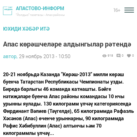
АПАСТОВО-ИНФОРМ
16+
"Йолдыз" газетасы - Апас районы
ЮХИДИ ХӘБӘР ИТӘ
Апас көрәшчеләре алдынгылар рәтендә
автор,
29 ноябрь 2013 - 10:50
918
0
0
20-21 ноябрьдә Казанда "Көрәш-2013" милли көрәш
буенча Татарстан Республикасы Чемпионаты узды.
Биредә барлыгы 46 команда катнашты. Бәйге
нәтиҗәләре буенча Апас районы командасы 10 нчы
урынны яулады. 130 килограмм үлчәү категориясендә
Фирдинант Вәлиев (Тәүгелде), 65 килограммда Рафаэль
Хәсәнов (Апас) өченче урыннарны, 90 килограммда
Рафис Хәбибуллин (Апас) алтынчы һәм 70
килограммлы үлчәү...