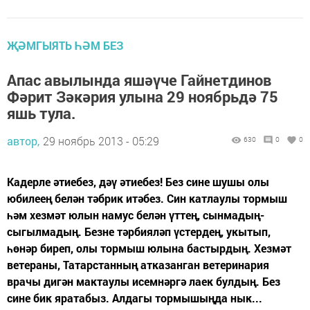
ҖӘМГЫЯТЬ ҺӘМ БЕЗ
Апас авылында яшәүче Гайнетдинов
Фәрит Зәкәрия улына 29 ноябрьдә 75
яшь тула.
автор,
29 ноябрь 2013 - 05:29
630
0
0
Кадерле әтиебез, дәү әтиебез! Без сине шушы олы
юбилеең белән тәбрик итәбез. Син катлаулы тормыш
һәм хезмәт юлын намус белән үттең, сынмадың-
сыгылмадың. Безне тәрбияләп үстердең, укытып,
һөнәр биреп, олы тормыш юлына бастырдың. Хезмәт
ветераны, Татарстанның атказанган ветеринария
врачы дигән мактаулы исемнәргә лаек булдың. Без
сине бик яратабыз. Алдагы тормышыңда нык...