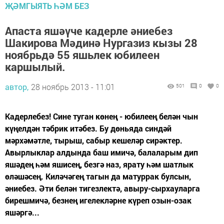
ҖӘМГЫЯТЬ ҺӘМ БЕЗ
Апаста яшәүче кадерле әниебез
Шакирова Мәдинә Нургазиз кызы 28
ноябрьдә 55 яшьлек юбилеен
каршылый.
автор,
28 ноябрь 2013 - 11:01
501
0
0
Кадерлебез! Сине туган көнең - юбилеең белән чын
күңелдән тәбрик итәбез. Бу дөньяда синдәй
мәрхәмәтле, тырыш, сабыр кешеләр сирәктер.
Авырлыклар алдында баш имичә, балаларым дип
яшәдең һәм яшисең, безгә наз, ярату һәм шатлык
өләшәсең. Киләчәгең тагын да матуррак булсын,
әниебез. Әти белән тигезлектә, авыру-сырхауларга
бирешмичә, безнең игелекләрне күреп озын-озак
яшәргә...