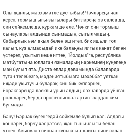
Олы җанлы, мәрхәмәтле дустыбыз! Чәчләреңә чал
кереп, тормыш ыгы-зыгылары битләреңә эз салса да,
син сөйкемле дә, күркәм дә әле. Чөнки син тормыш
сынаулары алдында сынмадың, сыгылмадың.
Сабырлык һәм акыл белән эш итеп, бик яшьли тол
калып, күз алмасыдай ике балаңны ялгыз канат белән
үстереп, укытып кеше иттең. "Йолдыз"га, республика
матбугатына юллаган язмаларың һәркемнең күңелеңә
май булып ята. Дистә еллар дәвамында балаларда
туган телебезгә, мәдәниятыбызга мәхәббәт уяткан
иҗади укытучы буларак, син бик күпләрнең
йөрәкләрендә лаеклы урын алдың, сәхнәләрдә уйнган
рольләрең бер дә профессионал артистлардан ким
булмады.
Бану! Һәрчак бүгенгедәй сөйкемле булып кал. Алдагы
көннәрең борчу-хәсрәтсез, җан тынычлыгы белән
үтсен. Авырулар синнән курыксын, кайгы сине эзләп