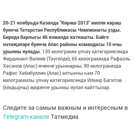
20-21 ноябрьдә Казанда "Көрәш-2013" милли көрәш
буенча Татарстан Республикасы Чемпионаты узды.
Биредә барлыгы 46 команда катнашты. Бәйге
нәтиҗәләре буенча Апас районы командасы 10 нчы
урынны яулады
. 130 килограмм үлчәү категориясендә
Фирдинант Вәлиев (Тәүгелде), 65 килограммда Рафаэль
Хәсәнов (Апас) өченче урыннарны, 90 килограммда
Рафис Хәбибуллин (Апас) алтынчы һәм 70
килограммлы үлчәү категориясендә Илмир Багитов
(Ындырчы) җиденче урынны яулап кайттылар.
Следите за самым важным и интересным в
Telegram-канале
Татмедиа