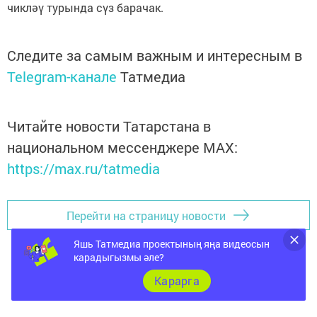
чикләү турында сүз барачак.
Следите за самым важным и интересным в
Telegram-канале
Татмедиа
Читайте новости Татарстана в
национальном мессенджере MАХ:
https://max.ru/tatmedia
Перейти на страницу новости
Яшь Татмедиа проектының яңа видеосын
карадыгызмы әле?
Карарга