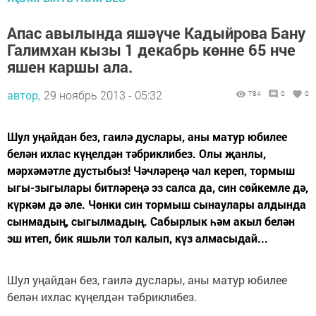
Апас авылында яшәүче Кадыйрова Бану
Галимхан кызы 1 декабрь көнне 65 нче
яшен каршы ала.
автор,
29 ноябрь 2013 - 05:32
784
0
0
Шул уңайдан без, гаилә дуслары, аны матур юбилее
белән ихлас күңелдән тәбриклибез. Олы җанлы,
мәрхәмәтле дустыбыз! Чәчләреңә чал кереп, тормыш
ыгы-зыгылары битләреңә эз салса да, син сөйкемле дә,
күркәм дә әле. Чөнки син тормыш сынаулары алдында
сынмадың, сыгылмадың. Сабырлык һәм акыл белән
эш итеп, бик яшьли тол калып, күз алмасыдай...
Шул уңайдан без, гаилә дуслары, аны матур юбилее
белән ихлас күңелдән тәбриклибез.