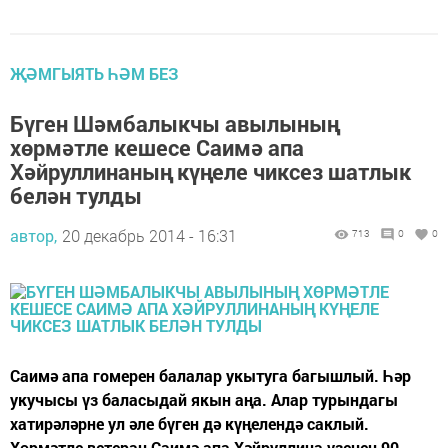
ҖӘМГЫЯТЬ ҺӘМ БЕЗ
Бүген Шәмбалыкчы авылының
хөрмәтле кешесе Саимә апа
Хәйруллинаның күңеле чиксез шатлык
белән тулды
автор,
20 декабрь 2014 - 16:31
713
0
0
Саимә апа гомерен балалар укытуга багышлый. Һәр
укучысы үз баласыдай якын аңа. Алар турындагы
хатирәләрне ул әле бүген дә күңелендә саклый.
Хөрмәтле ветеран Саимә апа Хәйруллина үзенең 90