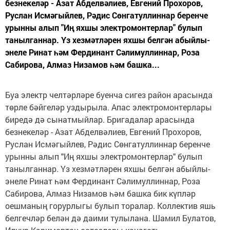
безнекеләр - Азат Абделвәлиев, Евгений Прохоров,
Руслан Исмәгыйлев, Рәдис Сөнгатуллиннар беренче
урынны алып "Иң яхшы электромонтерлар" булып
танылганнар. Үз хезмәтләрен яхшы белгән абыйлы-
энеле Ринат һәм Фердинант Сәлимуллиннар, Роза
Сабирова, Алмаз Низамов һәм башка...
Буа электр челтәрләре буенча сигез район арасында
төрле бәйгеләр уздырыла. Апас электромонтерлары
биредә дә сынатмыйлар. Бригадалар арасында
безнекеләр - Азат Абделвәлиев, Евгений Прохоров,
Руслан Исмәгыйлев, Рәдис Сөнгатуллиннар беренче
урынны алып "Иң яхшы электромонтерлар" булып
танылганнар. Үз хезмәтләрен яхшы белгән абыйлы-
энеле Ринат һәм Фердинант Сәлимуллиннар, Роза
Сабирова, Алмаз Низамов һәм башка бик күпләр
оешманың горурлыгы булып торалар. Коллектив яшь
белгечләр белән дә даими тулылана. Шамил Булатов,