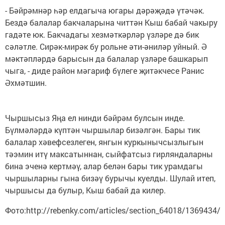
- Бәйрәмнәр һәр елдагыча югары дәрәҗәдә үтәчәк.
Бездә балалар бакчаларына читтән Кыш бабай чакыру
гадәте юк. Бакчадагы хезмәткәрләр үзләре дә бик
сәләтле. Сирәк-мирәк бу рольне әти-әниләр уйный. Ә
мәктәпләрдә барысын да балалар үзләре башкарып
чыга, - диде район мәгариф бүлеге җитәкчесе Ранис
Әхмәтшин.
Чыршысыз Яңа ел нинди бәйрәм булсын инде.
Бүлмәләрдә күптән чыршылар бизәлгән. Бары тик
балалар хәвефсезлеген, янгын куркынычсызлыгын
тәэмин итү максатыннан, сыйфатсыз гирляндаларны
бина эченә кертмәү, алар белән бары тик урамдагы
чыршыларны гына бизәү бурычы куелды. Шулай итеп,
чыршысы да булыр, Кыш бабай да килер.
Фото:http://rebenky.com/articles/section_64018/1369434/