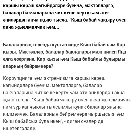
каршы көрәш кагыйдәләре буенча, мәктәпләргә,
балалар бакчаларына чит кеше кертү һәм әти-
әниләрдән акча җыю тыела. "Кыш бабай чакыру өчен
акча җыелмаячак һәм...
Балаларның телендә күптән инде Кыш бабай һәм Кар
кызы. Мәктәпләр, балалар бакчалары мәж килеп Яңа
елга әзерләнә. Кар кызы һәм Кыш бабайлы булырмы
аларның бәйрәмнәре?
Коррупциягә һәм эктремизмга каршы көрәш
кагыйдәләре буенча, мәктәпләргә, балалар
бакчаларына чит кеше кертү һәм әти-әниләрдән акча
җыю тыела. "Кыш бабай чакыру өчен акча җыелмаячак
һәм зур капчыклы тылсымлы кунак балалар янына
килмәячәк. Балаларның бәйрәмнәре чыршысыз һәм
Кыш бабайсыз була икән", - дигән сүзләр дә
ишетелгәләде.