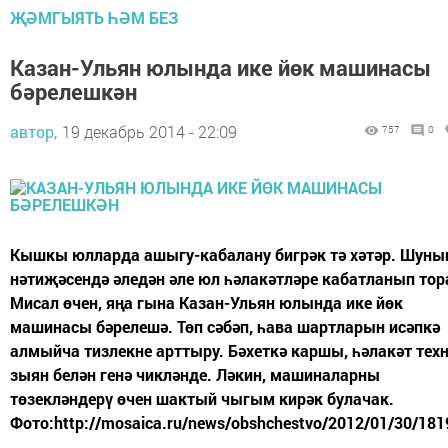
ҖӘМГЫЯТЬ ҺӘМ БЕЗ
Казан-Ульян юлында ике йөк машинасы
бәрелешкән
автор,
19 декабрь 2014 - 22:09
757
0
Кышкы юлларда ашыгу-кабалану бигрәк тә хәтәр. Шуны
нәтиҗәсендә әледән әле юл һәлакәтләре кабатланып тор
Мисал өчен, яңа гына Казан-Ульян юлында ике йөк
машинасы бәрелешә. Төп сәбәп, һава шартларын исәпкә
алмыйча тизлекне арттыру. Бәхеткә каршы, һәлакәт тех
зыян белән генә чикләнде. Ләкин, машиналарны
төзекләндерү өчен шактый чыгым кирәк булачак.
Фото:http://mosaica.ru/news/obshchestvo/2012/01/30/181