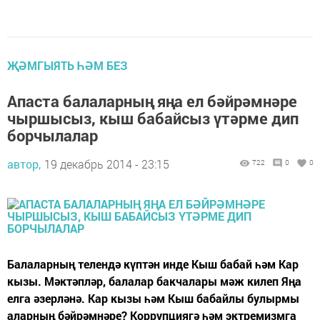
ҖӘМГЫЯТЬ ҺӘМ БЕЗ
Апаста балаларның яңа ел бәйрәмнәре
чыршысыз, кыш бабайсыз үтәрме дип
борчылалар
автор,
19 декабрь 2014 - 23:15
722
0
0
Балаларның телендә күптән инде Кыш бабай һәм Кар
кызы. Мәктәпләр, балалар бакчалары мәж килеп Яңа
елга әзерләнә. Кар кызы һәм Кыш бабайлы булырмы
аларның бәйрәмнәре? Коррупциягә һәм эктремизмга