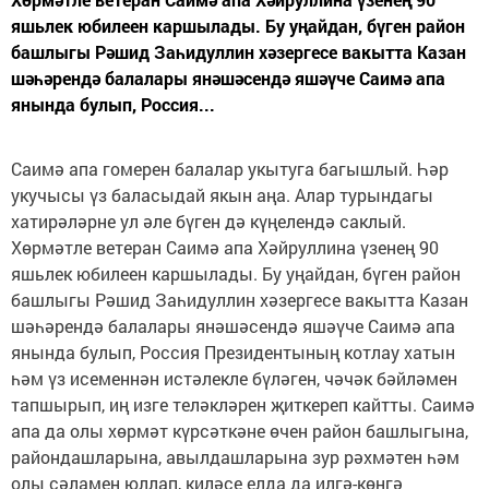
яшьлек юбилеен каршылады. Бу уңайдан, бүген район
башлыгы Рәшид Заһидуллин хәзергесе вакытта Казан
шәһәрендә балалары янәшәсендә яшәүче Саимә апа
янында булып, Россия...
Саимә апа гомерен балалар укытуга багышлый. Һәр
укучысы үз баласыдай якын аңа. Алар турындагы
хатирәләрне ул әле бүген дә күңелендә саклый.
Хөрмәтле ветеран Саимә апа Хәйруллина үзенең 90
яшьлек юбилеен каршылады. Бу уңайдан, бүген район
башлыгы Рәшид Заһидуллин хәзергесе вакытта Казан
шәһәрендә балалары янәшәсендә яшәүче Саимә апа
янында булып, Россия Президентының котлау хатын
һәм үз исеменнән истәлекле бүләген, чәчәк бәйләмен
тапшырып, иң изге теләкләрен җиткереп кайтты. Саимә
апа да олы хөрмәт күрсәткәне өчен район башлыгына,
райондашларына, авылдашларына зур рәхмәтен һәм
олы сәламен юллап, киләсе елда да илгә-көнгә