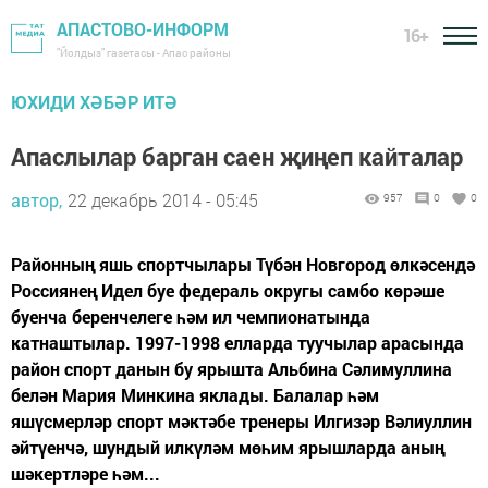
АПАСТОВО-ИНФОРМ
16+
"Йолдыз" газетасы - Апас районы
ЮХИДИ ХӘБӘР ИТӘ
Апаслылар барган саен җиңеп кайталар
автор,
22 декабрь 2014 - 05:45
957
0
0
Районның яшь спортчылары Түбән Новгород өлкәсендә
Россиянең Идел буе федераль округы самбо көрәше
буенча беренчелеге һәм ил чемпионатында
катнаштылар. 1997-1998 елларда туучылар арасында
район спорт данын бу ярышта Альбина Сәлимуллина
белән Мария Минкина яклады. Балалар һәм
яшүсмерләр спорт мәктәбе тренеры Илгизәр Вәлиуллин
әйтүенчә, шундый илкүләм мөһим ярышларда аның
шәкертләре һәм...