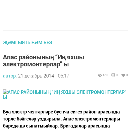
ҖӘМГЫЯТЬ ҺӘМ БЕЗ
Апас районының “Иң яхшы
электромонтерлар” ы
автор,
21 декабрь 2014 - 05:17
660
0
0
Буа электр челтәрләре буенча сигез район арасында
төрле бәйгеләр уздырыла. Апас электромонтерлары
биредә дә сынатмыйлар. Бригадалар арасында