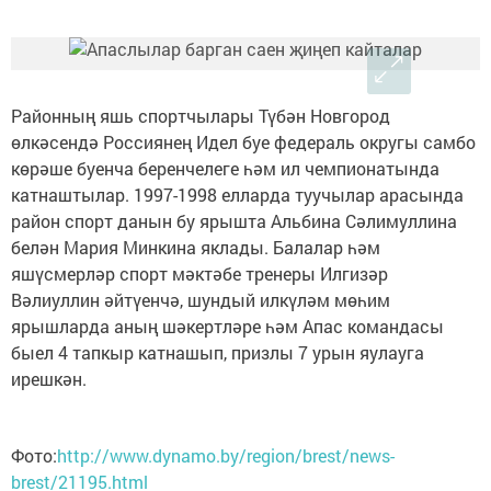
Районның яшь спортчылары Түбән Новгород
өлкәсендә Россиянең Идел буе федераль округы самбо
көрәше буенча беренчелеге һәм ил чемпионатында
катнаштылар. 1997-1998 елларда туучылар арасында
район спорт данын бу ярышта Альбина Сәлимуллина
белән Мария Минкина яклады. Балалар һәм
яшүсмерләр спорт мәктәбе тренеры Илгизәр
Вәлиуллин әйтүенчә, шундый илкүләм мөһим
ярышларда аның шәкертләре һәм Апас командасы
быел 4 тапкыр катнашып, призлы 7 урын яулауга
ирешкән.
Фото:
http://www.dynamo.by/region/brest/news-
brest/21195.html