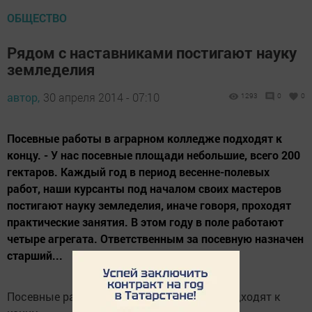
ОБЩЕСТВО
Рядом с наставниками постигают науку
земледелия
автор,
30 апреля 2014 - 07:10
1293
0
0
Посевные работы в аграрном колледже подходят к
концу. - У нас посевные площади небольшие, всего 200
гектаров. Каждый год в период весенне-полевых
работ, наши курсанты под началом своих мастеров
постигают науку земледелия, иначе говоря, проходят
практические занятия. В этом году в поле работают
четыре агрегата. Ответственным за посевную назначен
старший...
Посевные работы в аграрном колледже подходят к