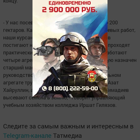
концу.
- У нас посевные площади небольшие, всего 200
гектаров. Каждый год в период весенне-полевых работ,
наши курсанты под началом своих мастеров
постигают науку земледелия, иначе говоря, проходят
практические занятия. В этом году в поле работают
четыре агрегата. Ответственным за посевную назначен
старший мастер Фарит Мутыгуллин. Под его
руководством, не зная устали, на бороновальном
агрегате трудятся мастера Фанис Зарипов, Азат
Хайруллин, а Хамис Габдулганиев и Халим Гимадиев
высевают семена в землю, - говорит управляющий
учебным хозяйством колледжа Иршат Гилязов.
Следите за самым важным и интересным в
Telegram-канале
Татмедиа