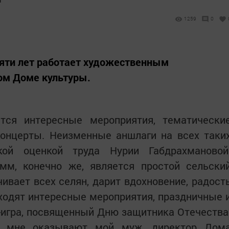
1259
0
сяти лет работает художественным
ом Доме культуры.
тся интересные мероприятия, тематически
 концерты. Неизменные аншлаги на всех таки
кой оценкой труда Нурии Габдрахмановой
мм, конечно же, является простой сельски
ивает всех селян, дарит вдохновение, радост
ходят интересные мероприятия, праздничные 
-игра, посвященный Дню защитника Отечества
 мне оказывают мой муж, директор Дом