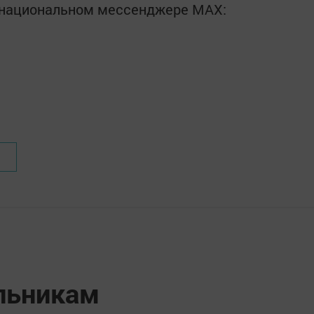
в национальном мессенджере MАХ:
льникам