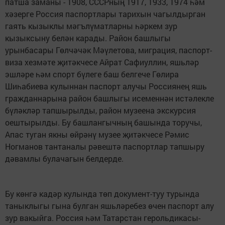
патша заманы - 1908, СССРның 1917, 1933, 1974 һәм
хәзерге Россия паспортлары тарихын чагылдырган
гаять кызыклы мәгълүматларны һәркем зур
кызыксыну белән карады. Район башлыгы
урынбасары Гөлчәчәк Мәүлетова, миграция, паспорт-
виза хезмәте җитәкчесе Айрат Сафиуллин, яшьләр
эшләре һәм спорт бүлеге баш белгече Гөлира
Шиһабиева кулыннан паспорт алучы Россиянең яшь
гражданнарына район башлыгы исеменнән истәлекле
бүләкләр тапшырылды, район музеена экскурсия
оештырылды. Бу башлангычның башында торучы,
Апас туган якны өйрәнү музее җитәкчесе Рәмис
Ногманов тантаналы рәвештә паспортлар тапшыру
дәвамлы булачагын белдерде.
Бу көнгә кадәр кулында төп документ-туу турында
таныклыгы гына булган яшьләребез өчен паспорт алу
зур вакыйга. Россия һәм Татарстан герольдикасы-