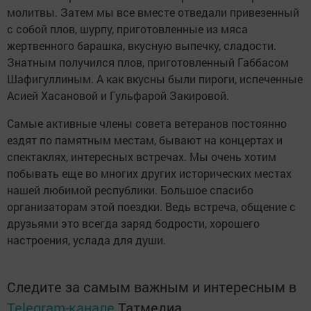
молитвы. Затем мы все вместе отведали привезенный
с собой плов, шурпу, приготовленные из мяса
жертвенного барашка, вкусную выпечку, сладости.
Знатным получился плов, приготовленный Габбасом
Шафигуллиным. А как вкусны были пироги, испеченные
Асией Хасановой и Гульфарой Закировой.
Самые активные члены совета ветеранов постоянно
ездят по памятным местам, бывают на концертах и
спектаклях, интересных встречах. Мы очень хотим
побывать еще во многих других исторических местах
нашей любимой республики. Большое спасибо
организаторам этой поездки. Ведь встреча, общение с
друзьями это всегда заряд бодрости, хорошего
настроения, услада для души.
Следите за самым важным и интересным в
Telegram-канале
Татмедиа