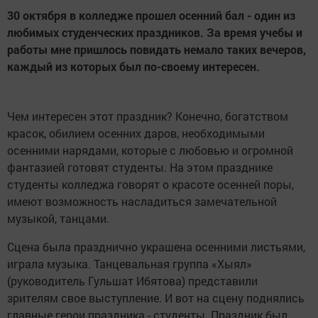
30 октября в колледже прошел осенний бал - один из
любимых студенческих праздников. За время учебы и
работы мне пришлось повидать немало таких вечеров,
каждый из которых был по-своему интересен.
Чем интересен этот праздник? Конечно, богатством
красок, обилием осенних даров, необходимыми
осенними нарядами, которые с любовью и огромной
фантазией готовят студенты. На этом празднике
студенты колледжа говорят о красоте осенней поры,
имеют возможность насладиться замечательной
музыкой, танцами.
Сцена была празднично украшена осенними листьями,
играла музыка. Танцевальная группа «Хыял»
(руководитель Гульшат Ибятова) представили
зрителям свое выступление. И вот на сцену поднялись
главные герои праздника - студенты. Праздник был