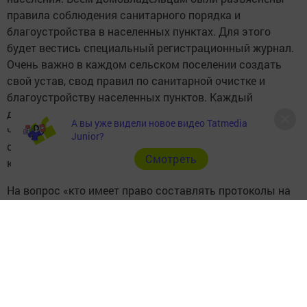
правила соблюдения санитарного порядка и
благоустройства в населенных пунктах. Для этого
будет вестись специальный регистрационный журнал.
Очень важно в каждом сельском поселении создать
свой устав, свод правил по санитарной очистке и
благоустройству населенных пунктов. Каждый
домовладелец должен расписаться в журнале о том,
А вы уже видели новое видео Tatmedia
что ознакомлен и обязуется соблюдать эти правила, -
Junior?
сказала секретарь районной административной
Cмотреть
комиссии Ильнара Хамидуллина.
На вопрос «кто имеет право составлять протоколы на
нарушителей требований санитарных правил» Ильнара
Хамидуллина ответила:
- Такими полномочиями обладают заместитель
руководителя исполкома района по территориальному
развитию, руководитель районной административной
комиссии Рамиль Салахов, заместитель руководителя