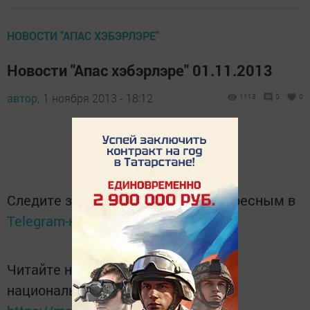
НОВОСТИ "АПАС ХЭБЭРЛЭРЕ"
Новости "Апас хэбэрлэре" 01.11.2013
автор,
1 ноября 2013 - 18:12
1113
0
0
Следите за самым важным и интересным в
Telegram-канале
Татмедиа
Читайте новости Татарстана в
национальном мессенджере MАХ: