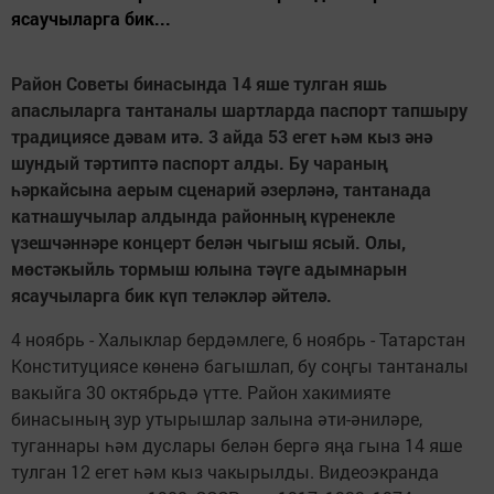
ясаучыларга бик...
Район Советы бинасында 14 яше тулган яшь
апаслыларга тантаналы шартларда паспорт тапшыру
традициясе дәвам итә. 3 айда 53 егет һәм кыз әнә
шундый тәртиптә паспорт алды. Бу чараның
һәркайсына аерым сценарий әзерләнә, тантанада
катнашучылар алдында районның күренекле
үзешчәннәре концерт белән чыгыш ясый. Олы,
мөстәкыйль тормыш юлына тәүге адымнарын
ясаучыларга бик күп теләкләр әйтелә.
4 ноябрь - Халыклар бердәмлеге, 6 ноябрь - Татарстан
Конституциясе көненә багышлап, бу соңгы тантаналы
вакыйга 30 октябрьдә үтте. Район хакимияте
бинасының зур утырышлар залына әти-әниләре,
туганнары һәм дуслары белән бергә яңа гына 14 яше
тулган 12 егет һәм кыз чакырылды. Видеоэкранда