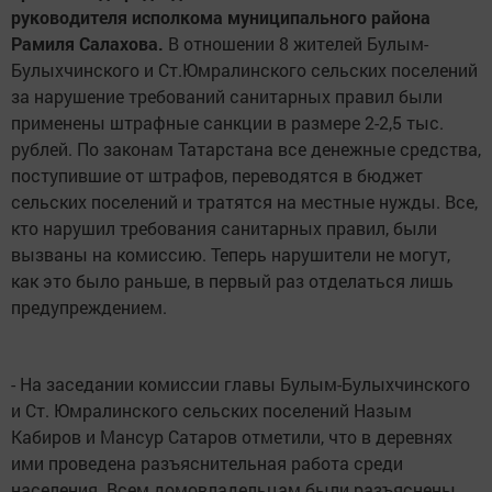
руководителя исполкома муниципального района
Рамиля Салахова.
В отношении 8 жителей Булым-
Булыхчинского и Ст.Юмралинского сельских поселений
за нарушение требований санитарных правил были
применены штрафные санкции в размере 2-2,5 тыс.
рублей. По законам Татарстана все денежные средства,
поступившие от штрафов, переводятся в бюджет
сельских поселений и тратятся на местные нужды. Все,
кто нарушил требования санитарных правил, были
вызваны на комиссию. Теперь нарушители не могут,
как это было раньше, в первый раз отделаться лишь
предупреждением.
- На заседании комиссии главы Булым-Булыхчинского
и Ст. Юмралинского сельских поселений Назым
Кабиров и Мансур Сатаров отметили, что в деревнях
ими проведена разъяснительная работа среди
населения. Всем домовладельцам были разъяснены