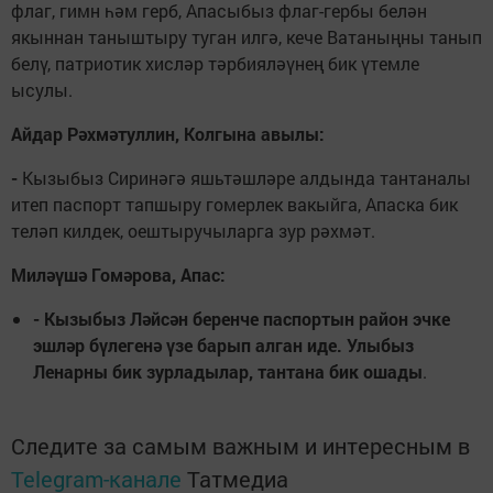
флаг, гимн һәм герб, Апасыбыз флаг-гербы белән
якыннан таныштыру туган илгә, кече Ватаныңны танып
белү, патриотик хисләр тәрбияләүнең бик үтемле
ысулы.
Айдар Рәхмәтуллин, Колгына авылы:
-
Кызыбыз Сиринәгә яшьтәшләре алдында тантаналы
итеп паспорт тапшыру гомерлек вакыйга, Апаска бик
теләп килдек, оештыручыларга зур рәхмәт.
Миләүшә Гомәрова, Апас:
- Кызыбыз Ләйсән беренче паспортын район эчке
эшләр бүлегенә үзе барып алган иде. Улыбыз
Ленарны бик зурладылар, тантана бик ошады
.
Следите за самым важным и интересным в
Telegram-канале
Татмедиа