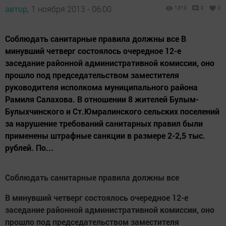
автор,
1 ноября 2013 - 06:00
1313
0
0
Соблюдать санитарные правила должны все В
минувший четверг состоялось очередное 12-е
заседание районной административной комиссии, оно
прошло под председательством заместителя
руководителя исполкома муниципального района
Рамиля Салахова. В отношении 8 жителей Булым-
Булыхчинского и Ст.Юмралинского сельских поселений
за нарушение требований санитарных правил были
применены штрафные санкции в размере 2-2,5 тыс.
рублей. По...
Соблюдать санитарные правила должны все
В минувший четверг состоялось очередное 12-е
заседание районной административной комиссии, оно
прошло под председательством заместителя