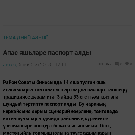
ТЕМА ДНЯ "ГАЗЕТА"
Апас яшьләре паспорт алды
автор,
5 ноября 2013 - 12:11
1837
0
0
Район Советы бинасында 14 яше тулган яшь
апаслыларга тантаналы шартларда паспорт тапшыру
традициясе дәвам итә. 3 айда 53 егет һәм кыз әнә
шундый тәртиптә паспорт алды. Бу чараның
һәркайсына аерым сценарий әзерләнә, тантанада
катнашучылар алдында районның күренекле
үзешчәннәре концерт белән чыгыш ясый. Олы,
мөстәкыйль тормыш юлына тәүге адымнарын