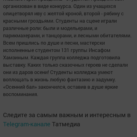
организован в виде конкурса. Один из учащихся
олицетворял иву с желтой кроной, второй - рябину с
красными гроздьями. Студенты на сцене играли
различные роли: были и модельерами, и
парикмахерами, и танцорами, и лесными обитателями.
Всем пришлись по душе и песни, мастерски
исполненные студентом 131 группы Инсафом
Хамзиным. Каждая группа колледжа подготовила
выставку. Каких только сказочных героев не сделали
они из даров осени! Студенты колледжа умеют
воплощать в жизнь любую фантазию и задумку.
«Осенний бал» закончился, оставив в душе яркие
воспоминания.
Следите за самым важным и интересным в
Telegram-канале
Татмедиа