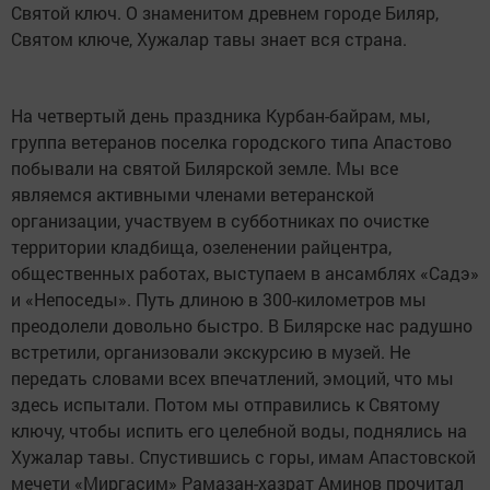
Святой ключ. О знаменитом древнем городе Биляр,
Святом ключе, Хужалар тавы знает вся страна.
На четвертый день праздника Курбан-байрам, мы,
группа ветеранов поселка городского типа Апастово
побывали на святой Билярской земле. Мы все
являемся активными членами ветеранской
организации, участвуем в субботниках по очистке
территории кладбища, озеленении райцентра,
общественных работах, выступаем в ансамблях «Садэ»
и «Непоседы». Путь длиною в 300-километров мы
преодолели довольно быстро. В Билярске нас радушно
встретили, организовали экскурсию в музей. Не
передать словами всех впечатлений, эмоций, что мы
здесь испытали. Потом мы отправились к Святому
ключу, чтобы испить его целебной воды, поднялись на
Хужалар тавы. Спустившись с горы, имам Апастовской
мечети «Миргасим» Рамазан-хазрат Аминов прочитал