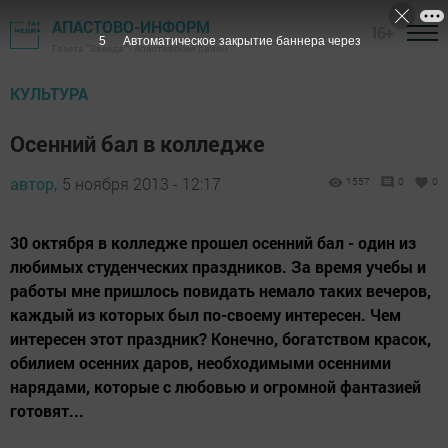
АПАСТОВО-ИНФОРМ
16+
4
Автоматическое закрытие баннера через
Газета "Звезда" - Апастовский район
КУЛЬТУРА
Осенний бал в колледже
автор,
5 ноября 2013 - 12:17
1557
0
0
30 октября в колледже прошел осенний бал - один из
любимых студенческих праздников. За время учебы и
работы мне пришлось повидать немало таких вечеров,
каждый из которых был по-своему интересен. Чем
интересен этот праздник? Конечно, богатством красок,
обилием осенних даров, необходимыми осенними
нарядами, которые с любовью и огромной фантазией
готовят...