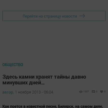
Перейти на страницу новости
ОБЩЕСТВО
Здесь камни хранят тайны давно
минувших дней…
автор,
1 ноября 2013 - 06:04
1307
0
0
Как поется в известной песне, Билярск, на самом деле,