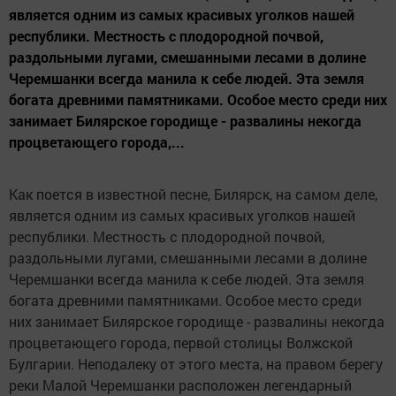
является одним из самых красивых уголков нашей
республики. Местность с плодородной почвой,
раздольными лугами, смешанными лесами в долине
Черемшанки всегда манила к себе людей. Эта земля
богата древними памятниками. Особое место среди них
занимает Билярское городище - развалины некогда
процветающего города,...
Как поется в известной песне, Билярск, на самом деле,
является одним из самых красивых уголков нашей
республики. Местность с плодородной почвой,
раздольными лугами, смешанными лесами в долине
Черемшанки всегда манила к себе людей. Эта земля
богата древними памятниками. Особое место среди
них занимает Билярское городище - развалины некогда
процветающего города, первой столицы Волжской
Булгарии. Неподалеку от этого места, на правом берегу
реки Малой Черемшанки расположен легендарный