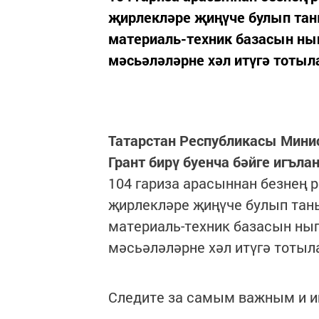
җирлекләре җиңүче булып та
материаль-техник базасын ныг
мәсьәләләрне хәл итүгә тотыл
Татарстан Республикасы Мини
Грант бирү буенча бәйге игълан
104 гариза арасыннан безнең 
җирлекләре җиңүче булып тан
материаль-техник базасын ныг
мәсьәләләрне хәл итүгә тотыл
Следите за самым важным и 