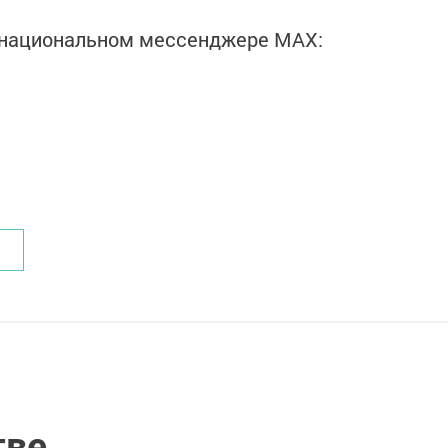
в национальном мессенджере MАХ:
тве