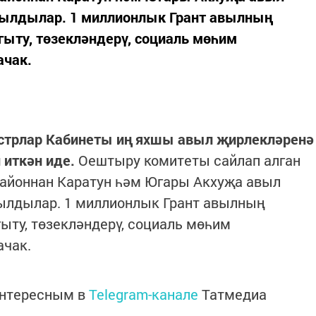
нылдылар. 1 миллионлык Грант авылның
ыту, төзекләндерү, социаль мөһим
ачак.
стрлар Кабинеты иң яхшы авыл җирлекләренә
 иткән иде.
Оештыру комитеты сайлап алган
районнан Каратун һәм Югары Акхуҗа авыл
ылдылар. 1 миллионлык Грант авылның
ыту, төзекләндерү, социаль мөһим
ачак.
интересным в
Telegram-канале
Татмедиа