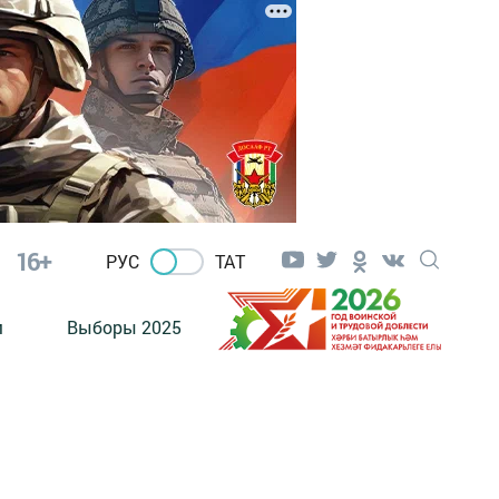
16+
РУС
ТАТ
м
Выборы 2025