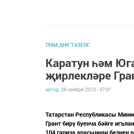
ТЕМА ДНЯ "ГАЗЕТА"
Каратун һәм Юг
җирлекләре Гра
автор,
28 ноября 2013 - 07:01
Татарстан Республикасы Мини
Грант бирү буенча бәйге игъл
104 гариза арасыннан безнең