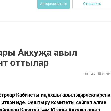
Отправить
Авторизоваться
ары Акхуҗа авыл
нт оттылар
1089
0
стрлар Кабинеты иң яхшы авыл җирлекләренә
ан иткән иде. Оештыру комитеты сайлап алган
 районнан Каратун һәм Югары Акхуҗа авыл