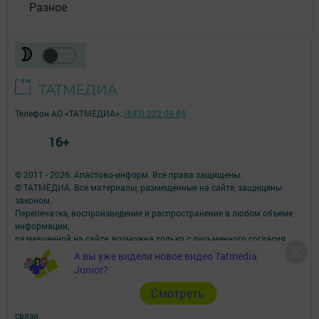
Разное
Телефон АО «ТАТМЕДИА»:
(843) 222 09 84
16+
© 2011 - 2026. Апастово-информ. Все права защищены.
© ТАТМЕДИА. Все материалы, размещенные на сайте, защищены
законом.
Перепечатка, воспроизведение и распространение в любом объеме
информации,
размещенной на сайте, возможна только с письменного согласия
редакций СМИ.
А вы уже видели новое видео Tatmedia
При поддержке Республиканского агентства по печати и массовым
Junior?
коммуникациям.
Наименование СМИ: Апастово-информ
Cмотреть
СМИ зарегистрировано Федеральной службой по надзору в сфере
связи,