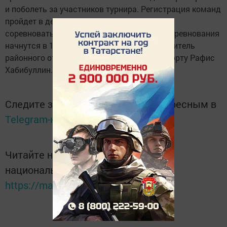
и поболеть за участников турнира. Регистрация команд
пройдет в девять часов утра. Борцы будут
соревноваться в 16 весовых категориях. Соревнования
начнутся в 10.00 часов, - сообщает руководитель
районного отдела по делам молодежи и спорту Рафис
Хабибуллин.
Следите за самым важным и интересным в
Telegram-канале
Татмедиа
Читайте новости Татарстана в
национальном мессенджере MАХ:
https://max.ru/tatmedia