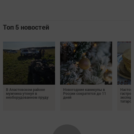
Топ 5 новостей
В Апастовском районе
Новогодние каникулы в
Настоя
мужчина утонул в
России сократятся до 11
гастро
необорудованном пруду
дней
экспеди
татарск