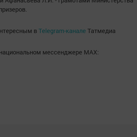
 и Афанасьева Л.И. - Грамотами Министерства
призеров.
интересным в
Telegram-канале
Татмедиа
в национальном мессенджере MАХ: