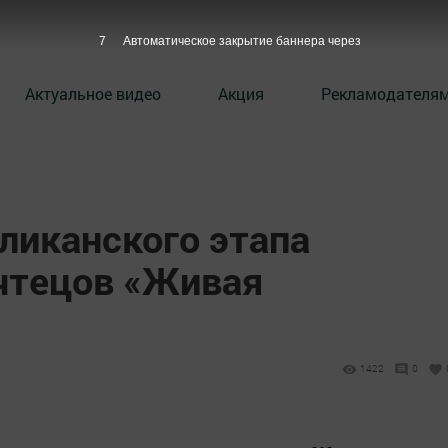
6
Автоматическое закрытие баннера через
Актуальное видео
Акция
Рекламодателя
ликанского этапа
чтецов «Живая
1422
0