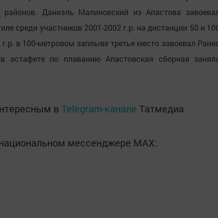
о районов. Даниэль Малиновский из Апастова завоева
иле среди участников 2001-2002 г.р. на дистанции 50 и 10
 г.р. в 100-метровом заплыве третье место завоевал Рани
в эстафете по плаванию Апастовская сборная занял
интересным в
Telegram-канале
Татмедиа
в национальном мессенджере MАХ: