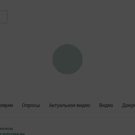
лереи
Опросы
Актуальное видео
Видео
Доку
аконом.
ме информации,