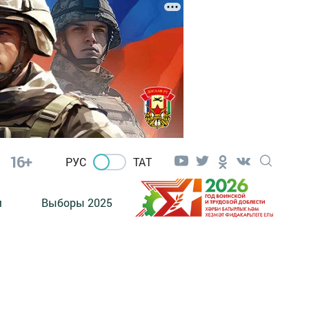
16+
РУС
ТАТ
м
Выборы 2025