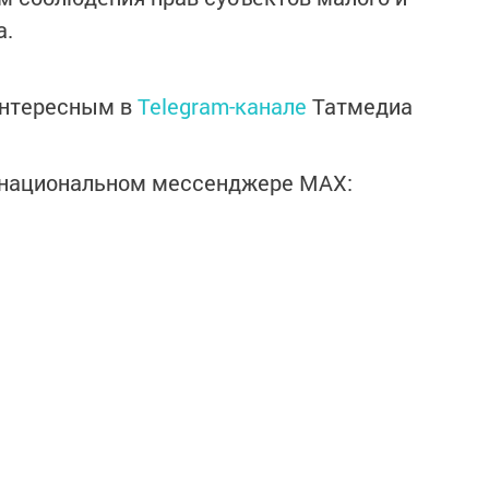
а.
интересным в
Telegram-канале
Татмедиа
в национальном мессенджере MАХ: