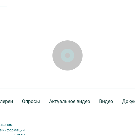
лереи
Опросы
Актуальное видео
Видео
Доку
аконом.
ме информации,