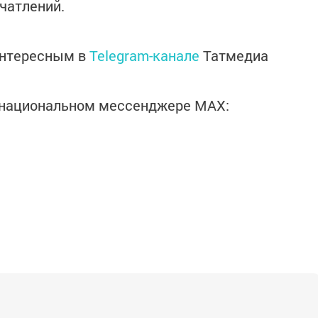
чатлений.
интересным в
Telegram-канале
Татмедиа
в национальном мессенджере MАХ: