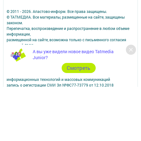
© 2011 - 2026. Апастово-информ. Все права защищены.
© ТАТМЕДИА. Все материалы, размещенные на сайте, защищены
законом.
Перепечатка, воспроизведение и распространение в любом объеме
информации,
размещенной на сайте, возможна только с письменного согласия
редакций СМИ.
А вы уже видели новое видео Tatmedia
При поддержке Республиканского агентства по печати и массовым
коммуникациям.
Junior?
Наименование СМИ: Апастово-информ
Cмотреть
СМИ зарегистрировано Федеральной службой по надзору в сфере
связи,
информационных технологий и массовых коммуникаций
запись о регистрации СМИ Эл №ФС77-73779 от 12.10.2018
зарегистрировано Федеральной службой по надзору в сфере связи,
информационных технологий и массовых коммуникаций
ФИО главного редактора: Сунгатуллина Гульнара Рустамовна
Адрес редакции: 422350, Россиийская Федерация, Республика
Татарстан, Апастовский район, п.г.т. Апастово, ул. Молодежная, д. 1
Телефон редакции: (84376) 2-13-66. Электронная почта редакции:
yolduzz@mail.ru, также на эту электронную почту можете отправить
сообщения о фактах коррупции.
Учредитель СМИ: АО «ТАТМЕДИА»