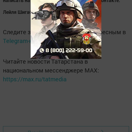
написать на странице Апастово новости В контакте.
Лейля Шигабиева.
Следите за самым важным и интересным в
Telegram-канале
Татмедиа
Читайте новости Татарстана в
национальном мессенджере MАХ:
https://max.ru/tatmedia