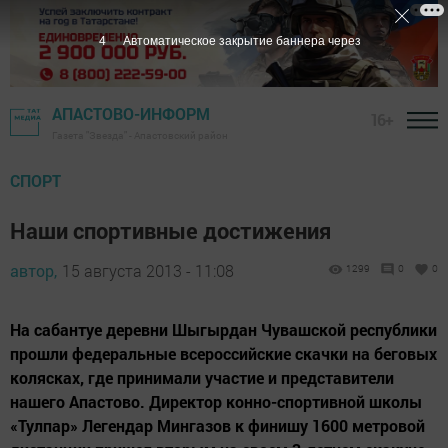
3
Автоматическое закрытие баннера через
АПАСТОВО-ИНФОРМ
16+
Газета "Звезда" - Апастовский район
СПОРТ
Наши спортивные достижения
автор,
15 августа 2013 - 11:08
1299
0
0
На сабантуе деревни Шыгырдан Чувашской республики
прошли федеральные всероссийские скачки на беговых
колясках, где принимали участие и представители
нашего Апастово. Директор конно-спортивной школы
«Тулпар» Легендар Мингазов к финишу 1600 метровой