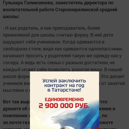
Гульнара Галимзянова, заместитель директора по
воспитательной работе Староюмралинской средней
школы:
- И как родитель, и как преподаватель, более
приемлемой для школы считаю форму. В ней дети
ощущают себя учениками. Когда одеваются в
свободном стиле, видя как одеваются одноклассники,
начинают просить у родителей такую же одежду как у
соседа. А ведь есть семьи с разным достатком, не
каждый может себе позволить дорогие вещи. В нашей
школе форма давно уже вошла в традицию. Это делает
учеников внимательнее, они не отвлекаются от занятий
мыслями о моде.
Вот так выразили свою позицию учителя. А что
думаете об этом вы, ученики? Свои предложения и
пожелания ждем на сайте
www.apastovo.ru
, по
эл.почте газеты
yolduzz@mail.ru
, а также можете