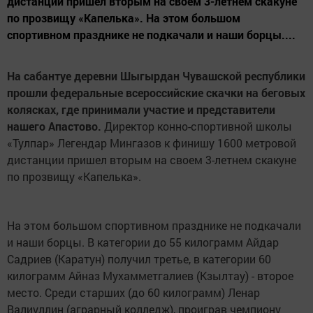
дистанции пришел вторым на своем 3-летнем скакуне
по прозвищу «Капелька». На этом большом
спортивном празднике не подкачали и наши борцы....
На сабантуе деревни Шыгырдан Чувашской республики
прошли федеральные всероссийские скачки на беговых
колясках, где принимали участие и представители
нашего Апастово.
Директор конно-спортивной школы
«Тулпар» Легендар Мингазов к финишу 1600 метровой
дистанции пришел вторым на своем 3-летнем скакуне
по прозвищу «Капелька».
На этом большом спортивном празднике не подкачали
и наши борцы. В категории до 55 килограмм Айдар
Садриев (Каратун) получил третье, в категории 60
килограмм Айназ Мухамметгалиев (Кзылтау) - второе
место. Среди старших (до 60 килограмм) Ленар
Валиуллин (аграрный колледж), проиграв чемпиону