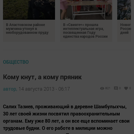
В Апастовском районе
В «Свияге+» прошла
Нового
мужчина утонул в
интеллектуальная игра,
России 
необорудованном пруду
посвященная Году
дней
единства народов России
ОБЩЕСТВО
Кому кнут, а кому пряник
автор,
14 августа 2013 - 06:17
821
0
0
Салих Тазиев, проживающий в деревне Шамбулыхчы,
30 лет своей жизни посвятил правоохранительным
органам. Ему уже 80 лет, а он все еще вспоминает свои
трудовые будни. О его работе в милиции можно