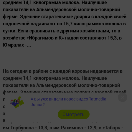
среднем 14,1 килограмма молока. Наилучшие
показатели на Альмендеровской молочно-товарной
ферме. Здешние старательные доярки с каждой своей
подопечной надаивают по 15,7 килограммов молока в
сутки. Если сравнивать с другими хозяйствами, то в
хозяйстве «Ибрагимов и К» надои составляют 15,3, в
Юмралах -...
На сегодня в районе с каждой коровы надаивается в
среднем 14,1 килограмма молока. Наилучшие
показатели на Альмендеровской молочно-товарной
ферме. Здешние старательные доярки с каждой своей
А вы уже видели новое видео Tatmedia
подопечной надаивают по 15,7 килограммов молока в
Junior?
сутки. Если сравнивать с другими хозяйствами, то в
хозяйстве «Ибрагимов и К» надои составляют 15,3, в
Cмотреть
Юмралах - 13,8, в отделении «Апас» - 13,6, в
им.Горбунова - 13,3, в им.Рахимова - 12,9, в «Табар» -