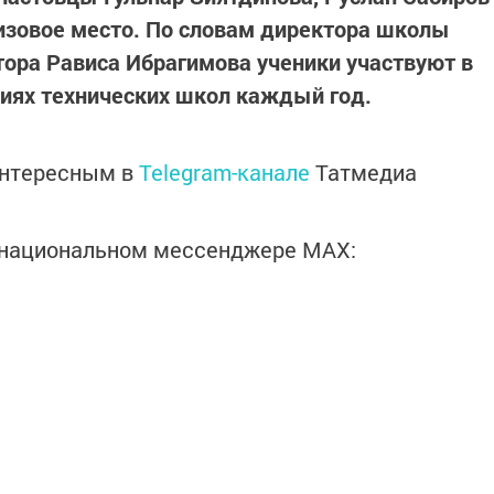
ризовое место. По словам директора школы
ора Рависа Ибрагимова ученики участвуют в
ниях технических школ каждый год.
интересным в
Telegram-канале
Татмедиа
в национальном мессенджере MАХ: