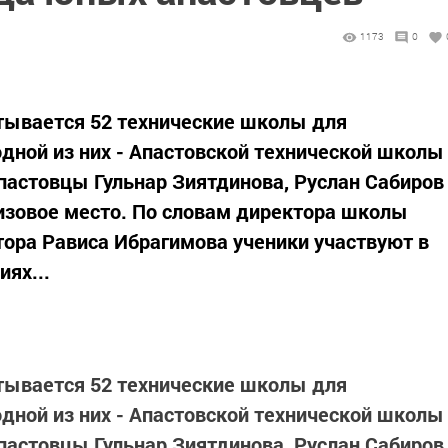
1173
0
итывается 52 технические школы для
дной из них - Апастовской технической школы
стовцы Гульнар Зиятдинова, Руслан Сабиров
ризовое место. По словам директора школы
ора Рависа Ибрагимова ученики участвуют в
иях...
итывается 52 технические школы для
дной из них - Апастовской технической школы
стовцы Гульнар Зиятдинова, Руслан Сабиров