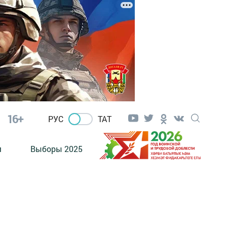
16+
РУС
ТАТ
м
Выборы 2025