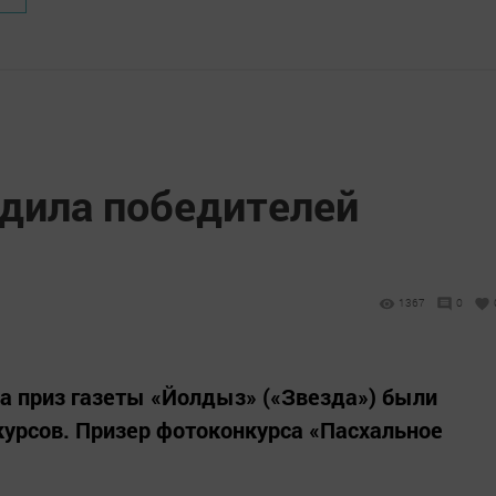
адила победителей
1367
0
а приз газеты «Йолдыз» («Звезда») были
урсов. Призер фотоконкурса «Пасхальное