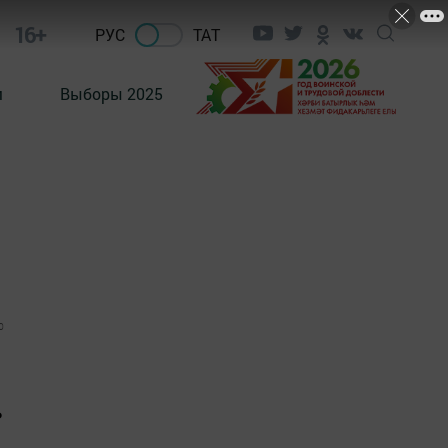
16+
РУС
ТАТ
м
Выборы 2025
0
ь