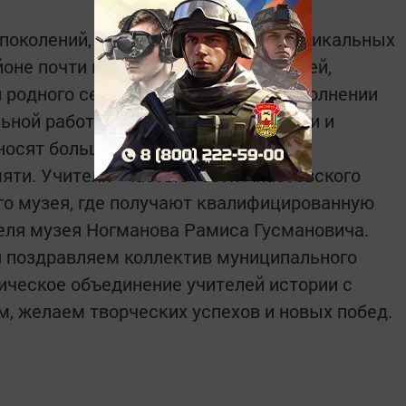
 поколений, прекрасных традиций, уникальных
оне почти в каждой школе есть музей,
родного села. Огромную роль в пополнении
льной работы играют учителя истории и
носят большой вклад в сохранение
яти. Учителя - частые гости Апастовского
го музея, где получают квалифицированную
еля музея Ногманова Рамиса Гусмановича.
я поздравляем коллектив муниципального
ическое объединение учителей истории с
 желаем творческих успехов и новых побед.