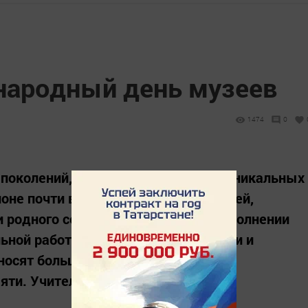
народный день музеев
1474
0
 поколений, прекрасных традиций, уникальных
йоне почти в каждой школе есть музей,
родного села. Огромную роль в пополнении
льной работы играют учителя истории и
носят большой вклад в сохранение
яти. Учителя...