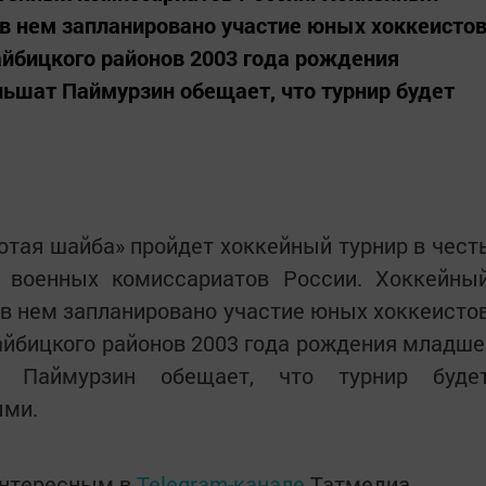
, в нем запланировано участие юных хоккеисто
айбицкого районов 2003 года рождения
ьшат Паймурзин обещает, что турнир будет
отая шайба» пройдет хоккейный турнир в чест
я военных комиссариатов России. Хоккейны
, в нем запланировано участие юных хоккеисто
айбицкого районов 2003 года рождения младше
 Паймурзин обещает, что турнир буде
ыми.
интересным в
Telegram-канале
Татмедиа