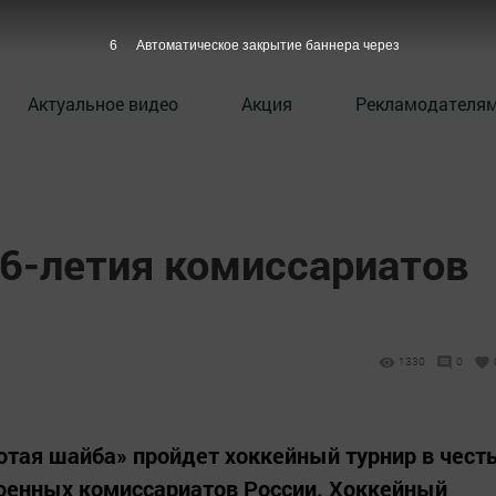
5
Автоматическое закрытие баннера через
Актуальное видео
Акция
Рекламодателя
96-летия комиссариатов
1330
0
отая шайба» пройдет хоккейный турнир в чест
военных комиссариатов России. Хоккейный