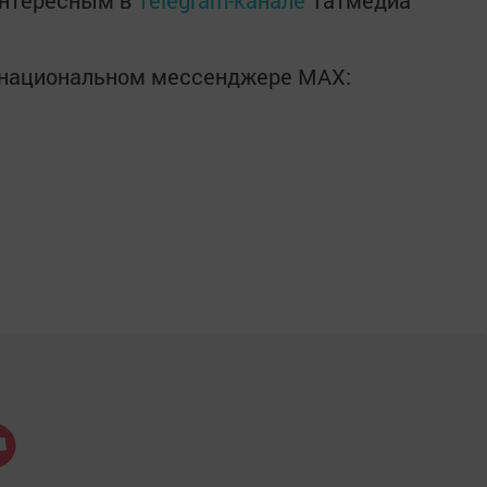
интересным в
Telegram-канале
Татмедиа
в национальном мессенджере MАХ: