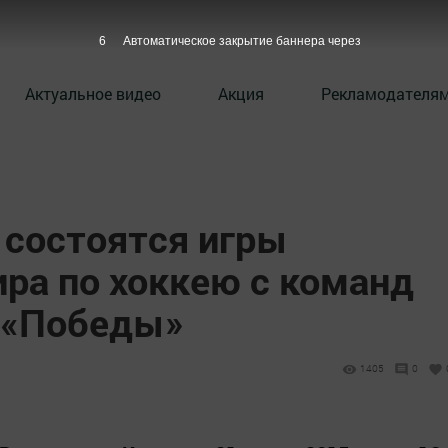
5
Автоматическое закрытие баннера через
Актуальное видео
Акция
Рекламодателя
 состоятся игры
ра по хоккею с команд
к «Победы»
1405
0