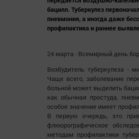
передается воздушно-капельн
бацилл. Туберкулез первонача
пневмония, а иногда даже бес
профилактика и раннее выявлен
24 марта - Всемирный день бо
Возбудитель туберкулеза - ми
Чаще всего, заболевание пер
больной может выделить бацил
как обычная простуда, пнев
особое значение имеет профил
В первую очередь, это при
флюорографическое обследов
методам профилактики тубер