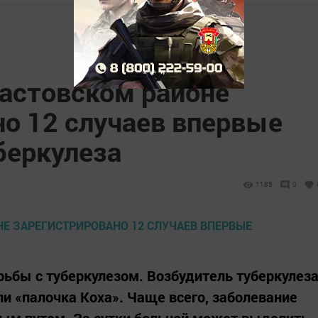
пастовском районе
но 12 случаев впервые
беркулеза
1185
0
рьбы с туберкулезом. Возбудитель туберкулез
ли «палочка Коха». Чаще всего, заболевание