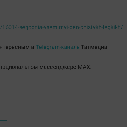
c/16014-segodnia-vsemirnyi-den-chistykh-legkikh/
интересным в
Telegram-канале
Татмедиа
в национальном мессенджере MАХ: