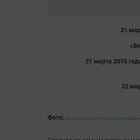
21 мар
«В
21 марта 2015 года
22 мар
Фото:
http://m.euroradio.fm/ru/belorusskie-kluby-op