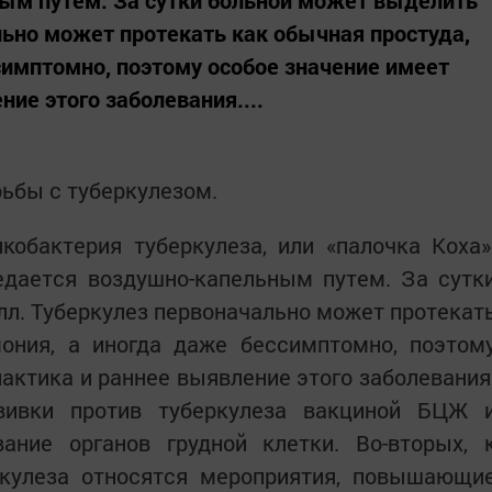
ым путем. За сутки больной может выделить
льно может протекать как обычная простуда,
симптомно, поэтому особое значение имеет
ие этого заболевания....
рьбы с туберкулезом.
кобактерия туберкулеза, или «палочка Коха»
едается воздушно-капельным путем. За сутк
л. Туберкулез первоначально может протекат
мония, а иногда даже бессимптомно, поэтом
актика и раннее выявление этого заболевания
вивки против туберкулеза вакциной БЦЖ 
ание органов грудной клетки. Во-вторых, 
кулеза относятся мероприятия, повышающи