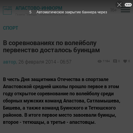
АПАСТОВО-ИНФОРМ
16+
5
Автоматическое закрытие баннера через
Газета "Звезда" - Апастовский район
СПОРТ
В соревнованиях по волейболу
первенство досталось буинцам
автор,
26 февраля 2014 - 06:57
1184
0
0
В честь Дня защитника Отечества в спортзале
Апастовской средней школы прошло первое в этом
году открытое соревнование по волейболу среди
сборных мужских команд Апастова, Сатламышева,
Бишева, а также команд Буинского и Тетюшского
районов. В итоге первое место завоевали буинцы,
второе - тетюшцы, а третье - апастовцы.