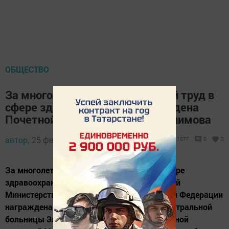
ОБЩЕСТВО
За многолетний и плодотворный труд в
сфере здравоохранения награждена
Почетной грамотой Эльмира Галимова
автор,
25 февраля 2014 - 11:04
1077
0
0
За многолетний и плодотворный труд в сфере
здравоохранения района Почетной грамотой
Министерства здравоохранения Российской Федерации
награждена врач-стоматолог районной центральной
больницы Эльмира Галимова. Также Почетной