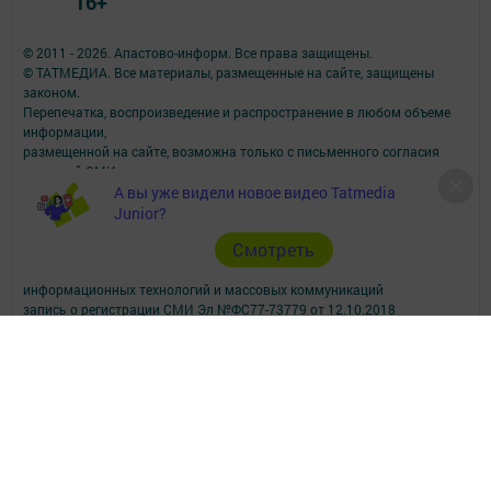
16+
© 2011 - 2026. Апастово-информ. Все права защищены.
© ТАТМЕДИА. Все материалы, размещенные на сайте, защищены
законом.
Перепечатка, воспроизведение и распространение в любом объеме
информации,
размещенной на сайте, возможна только с письменного согласия
редакций СМИ.
А вы уже видели новое видео Tatmedia
При поддержке Республиканского агентства по печати и массовым
коммуникациям.
Junior?
Наименование СМИ: Апастово-информ
Cмотреть
СМИ зарегистрировано Федеральной службой по надзору в сфере
связи,
информационных технологий и массовых коммуникаций
запись о регистрации СМИ Эл №ФС77-73779 от 12.10.2018
зарегистрировано Федеральной службой по надзору в сфере связи,
информационных технологий и массовых коммуникаций
ФИО главного редактора: Сунгатуллина Гульнара Рустамовна
Адрес редакции: 422350, Россиийская Федерация, Республика
Татарстан, Апастовский район, п.г.т. Апастово, ул. Молодежная, д. 1
Телефон редакции: (84376) 2-13-66. Электронная почта редакции:
yolduzz@mail.ru, также на эту электронную почту можете отправить
сообщения о фактах коррупции.
Учредитель СМИ: АО «ТАТМЕДИА»