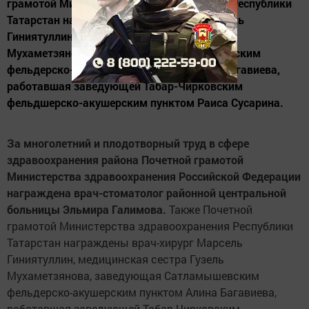
грамотой Министерства здравоохранения Республики
Татарстан награждены врач-хирург Марсель
Гиниятуллин, медицинская сестра Гузель
Мухаметзянова, заведующая Сатламышевским
фельдерско-акушерским пунктом Алина Багавиева,
работавшая заведующей Табар-Чирковским
фельдшерско-акушерским пунктом Раиса Сусарина.
За многолетний и плодотворный труд в сфере
здравоохранения района Почетной грамотой
Министерства здравоохранения Российской Федерации
награждена врач-стоматолог районной центральной
больницы Эльмира Галимова.
Также Почетной
грамотой Министерства здравоохранения Республики
Татарстан награждены врач-хирург Марсель
Гиниятуллин, медицинская сестра Гузель
Мухаметзянова, заведующая Сатламышевским
фельдерско-акушерским пунктом Алина Багавиева,
работавшая заведующей Табар-Чирковским