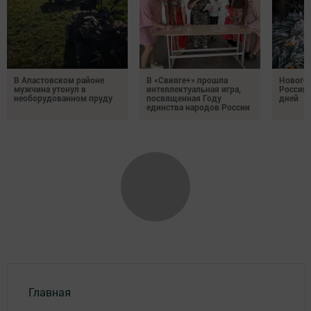
В Апастовском районе
В «Свияге+» прошла
Нового
мужчина утонул в
интеллектуальная игра,
России 
необорудованном пруду
посвященная Году
дней
единства народов России
Главная