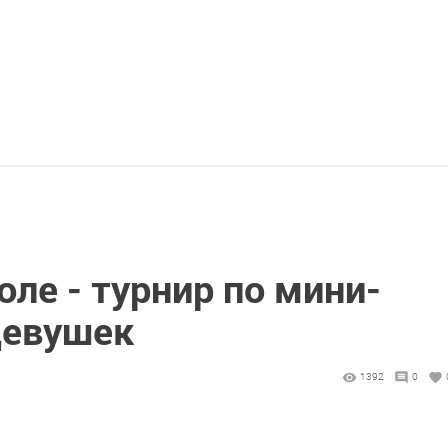
ле - турнир по мини-
девушек
1392
0