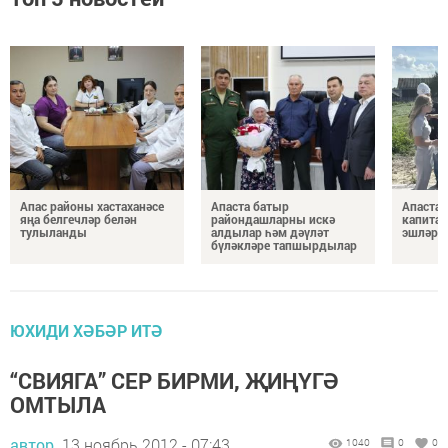
Апас районы хастаханәсе
Апаста батыр
Апаста 
яңа белгечләр белән
райондашларны искә
капитал
тулыланды
алдылар һәм дәүләт
эшләре
бүләкләре тапшырдылар
ЮХИДИ ХӘБӘР ИТӘ
“СВИЯГА” СЕР БИРМИ, ҖИҢҮГӘ
ОМТЫЛА
автор,
13 ноябрь 2012 - 07:43
1040
0
0