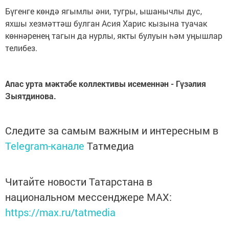
Бүгенге көндә ягымлы әни, тугры, ышанычлы дус,
яхшы хезмәттәш булган Асия Харис кызына туачак
көннәренең тагын да нурлы, якты булуын һәм уңышлар
телибез.
Апас урта мәктәбе коллективы исеменнән - Гүзәлия
Зыятдинова.
Следите за самым важным и интересным в
Telegram-канале
Татмедиа
Читайте новости Татарстана в
национальном мессенджере MАХ:
https://max.ru/tatmedia