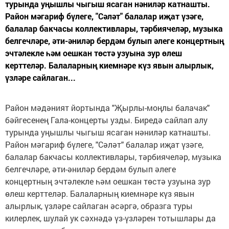
турында уңышлы чыгыш ясаган нәниләр катнашты.
Район мәгариф бүлеге, "Сәләт" балалар иҗат үзәге,
балалар бакчасы коллективлары, тәрбиячеләр, музыка
белгечләре, әти-әниләр бердәм булып әлеге концертның
эчтәлекле һәм оешкан төстә узуына зур өлеш
керттеләр. Балаларның киемнәре күз явын алырлык,
үзләре сайлаган...
Район мәдәният йортында "Җырлы-моңлы балачак"
бәйгесенең Гала-концерты узды. Биредә сайлап алу
турында уңышлы чыгыш ясаган нәниләр катнашты.
Район мәгариф бүлеге, "Сәләт" балалар иҗат үзәге,
балалар бакчасы коллективлары, тәрбиячеләр, музыка
белгечләре, әти-әниләр бердәм булып әлеге
концертның эчтәлекле һәм оешкан төстә узуына зур
өлеш керттеләр. Балаларның киемнәре күз явын
алырлык, үзләре сайлаган әсәргә, образга туры
килерлек, шулай ук сәхнәдә үз-үзләрен тотышлары да