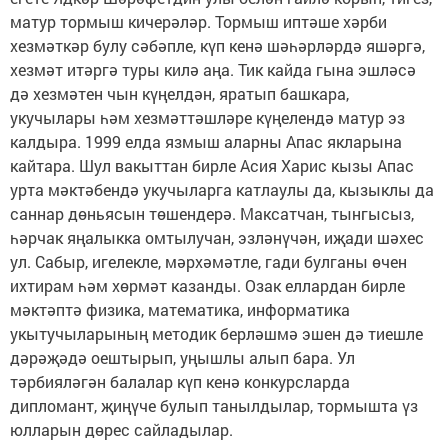
матур тормыш кичерәләр. Тормыш иптәше хәрби
хезмәткәр булу сәбәпле, күп кенә шәһәрләрдә яшәргә,
хезмәт итәргә туры килә аңа. Тик кайда гына эшләсә
дә хезмәтен чын күңелдән, яратып башкара,
укучылары һәм хезмәттәшләре күңелендә матур эз
калдыра. 1999 елда язмыш аларны Апас якларына
кайтара. Шул вакыттан бирле Асия Харис кызы Апас
урта мәктәбендә укучыларга катлаулы да, кызыклы да
саннар дөньясын төшендерә. Максатчан, тынгысыз,
һәрчак яңалыкка омтылучан, эзләнүчән, иҗади шәхес
ул. Сабыр, игелекле, мәрхәмәтле, гади булганы өчен
ихтирам һәм хөрмәт казанды. Озак еллардан бирле
мәктәптә физика, математика, информатика
укытучыларының методик берләшмә эшен дә тиешле
дәрәҗәдә оештырып, уңышлы алып бара. Ул
тәрбияләгән балалар күп кенә конкурсларда
дипломант, җиңүче булып танылдылар, тормышта үз
юлларын дөрес сайладылар.