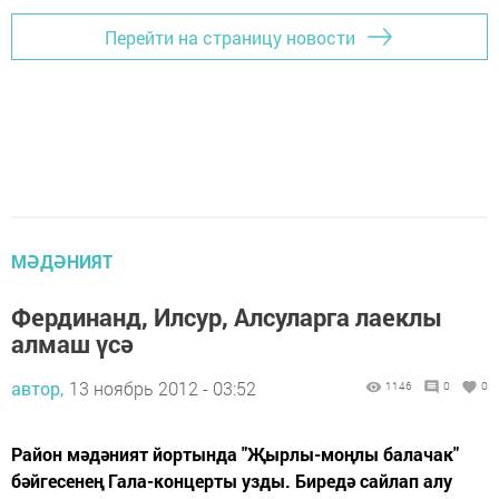
Перейти на страницу новости
МӘДӘНИЯТ
Фердинанд, Илсур, Алсуларга лаеклы
алмаш үсә
автор,
13 ноябрь 2012 - 03:52
1146
0
0
Район мәдәният йортында "Җырлы-моңлы балачак"
бәйгесенең Гала-концерты узды. Биредә сайлап алу