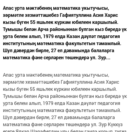
Апас урта мәктәбенең математика укытучысы,
хөрмәтле хезмәттәшебез Гафиятуллина Асия Харис
кызы бүген 55 яшьлек күркәм юбилеен каршылый.
Тумышы белән Арча районыннан булган кыз биредә үк
урта белем алып, 1979 елда Казан дәүләт педагогия
институтының математика факультетын тәмамлый.
Шул дәвердән бирле, 27 ел дәвамында балаларга
математика фәне серләрен төшендерә ул. Зур...
Апас урта мәктәбенең математика укытучысы,
хөрмәтле хезмәттәшебез Гафиятуллина Асия Харис
кызы бүген 55 яшьлек күркәм юбилеен каршылый.
Тумышы белән Арча районыннан булган кыз биредә үк
урта белем алып, 1979 елда Казан дәүләт педагогия
институтының математика факультетын тәмамлый.
Шул дәвердән бирле, 27 ел дәвамында балаларга
математика фәне серләрен төшендерә ул. Зур Күккүз
егете Ядкәр Шәрәфетдин улы белән гаилә корып, тигез,