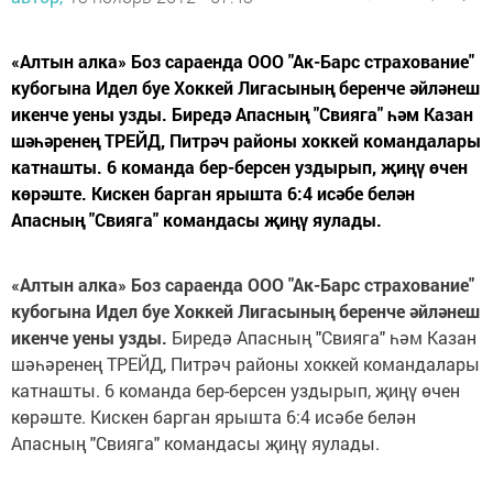
«Алтын алка» Боз сараенда ООО "Ак-Барс страхование"
кубогына Идел буе Хоккей Лигасының беренче әйләнеш
икенче уены узды. Биредә Апасның "Свияга" һәм Казан
шәһәренең ТРЕЙД, Питрәч районы хоккей командалары
катнашты. 6 команда бер-берсен уздырып, җиңү өчен
көрәште. Кискен барган ярышта 6:4 исәбе белән
Апасның "Свияга" командасы җиңү яулады.
«Алтын алка» Боз сараенда ООО "Ак-Барс страхование"
кубогына Идел буе Хоккей Лигасыны
ң
беренче
ә
йл
ә
неш
икенче уены узды.
Биредә Апасның "Свияга" һәм Казан
шәһәренең ТРЕЙД, Питрәч районы хоккей командалары
катнашты. 6 команда бер-берсен уздырып, җиңү өчен
көрәште. Кискен барган ярышта 6:4 исәбе белән
Апасның "Свияга" командасы җиңү яулады.