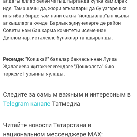
алдагы еллар белән чагыштырганда күпкә камилрәк
иде. Тамашачы да, жюри әгъзалары да бу үзгәрешкә
игътибар бирде һәм нәни сәхнә "йолдызлар"ын җылы
алкышларга күмде. Барлык җиңүчеләргә дә район
Советы һәм башкарма комитеты исеменнән
Дипломнар, истәлекле бүләкләр тапшырылды.
Рәсемдә:
"Кояшкай" балалар бакчасыннан Луиза
Җәләлиева җитәкчелегендәге "Дошколята" бию
төркеме I урынны яулады.
Следите за самым важным и интересным в
Telegram-канале
Татмедиа
Читайте новости Татарстана в
национальном мессенджере MАХ: