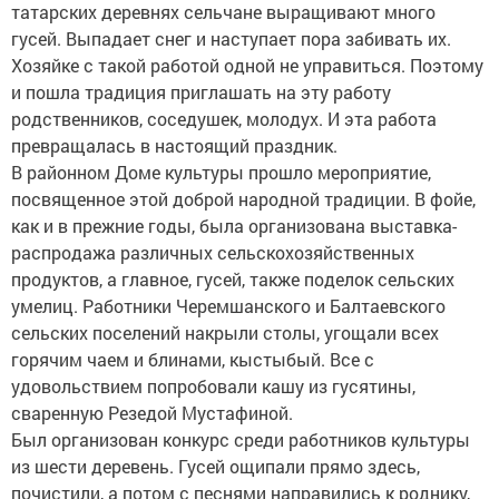
татарских деревнях сельчане выращивают много
гусей. Выпадает снег и наступает пора забивать их.
Хозяйке с такой работой одной не управиться. Поэтому
и пошла традиция приглашать на эту работу
родственников, соседушек, молодух. И эта работа
превращалась в настоящий праздник.
В районном Доме культуры прошло мероприятие,
посвященное этой доброй народной традиции. В фойе,
как и в прежние годы, была организована выставка-
распродажа различных сельскохозяйственных
продуктов, а главное, гусей, также поделок сельских
умелиц. Работники Черемшанского и Балтаевского
сельских поселений накрыли столы, угощали всех
горячим чаем и блинами, кыстыбый. Все с
удовольствием попробовали кашу из гусятины,
сваренную Резедой Мустафиной.
Был организован конкурс среди работников культуры
из шести деревень. Гусей ощипали прямо здесь,
почистили, а потом с песнями направились к роднику,