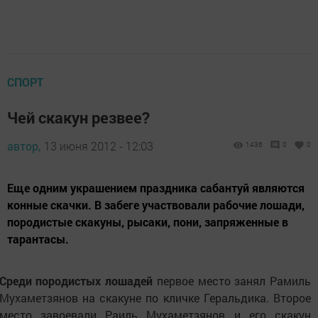
СПОРТ
Чей скакун резвее?
автор,
13 июня 2012 - 12:03
1436
0
0
Еще одним украшением праздника сабантуй являются
конные скачки. В забеге участвовали рабочие лошади,
породистые скакуны, рысаки, пони, запряженные в
тарантасы.
Среди породистых лошадей
первое место занял Рамиль
Мухаметзянов на скакуне по кличке Геральдика. Второе
место завоевали Раиль Мухаметзянов и его скакун