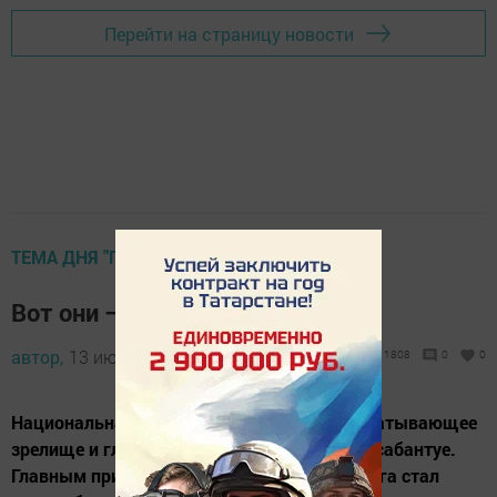
Перейти на страницу новости
ТЕМА ДНЯ "ГАЗЕТА"
Вот они – батыры сабантуя
автор,
13 июня 2012 - 11:57
1808
0
0
Национальная борьба - курэш - самое захватывающее
зрелище и главное спортивное событие на сабантуе.
Главным призом нынешнего праздника плуга стал