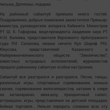
письма, Дипломы, подарки.
На районный сабантуй приехало много гостей.
Поздравления, добрые пожелания заместителя Премьер-
министра, руководителя аппарата Кабинета Министров
РТ Ш. Х. Гафарова, вице-президента Академии наук РТ
Н.М. Валиева, представителя Верховного Арбитражного
суда Р.И. Салахова, имама мечети Кул Шариф Р.М.
Юнусова, представителей Казанского и
Набережночелнинского обществ "Землячество",
известных эстрадных исполнителей, журналистов
придало районному сабантую особое настроение.
Сабантуй все разгорался и разгорался. Песни, танцы,
различные игры, спортивные соревнования, конные
скачки, соревнования велосипедистов, катание в озере
на катамаранах, авиа-шоу, праздничный салют,
аттракцион, игры, представления на детской площадке,
бойкая торговля... Нельзя передать словами всю эту