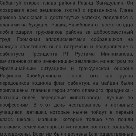
Сабантуй открыл глава района Рашид Загидуллин. Он
поздравил всех земляков, гостей с праздником. Глава
района рассказал о достигнутых успехах, поделился с
планами на будущее. Рашид Назибович от всего сердца
поблагодарил тружеников района за добросовестный
труд. Громкими аплодисментами собравшихся на
майдан апастовцев было встречено и поздравление с
сабантуем Президента РТ Рустама Минниханова,
зачитанное от его имени нашим земляком, министром по
Чрезвычайным ситуациям и гражданской обороне
Рафисом Хабибуллиным. После того, как группа
передовиков подняла флаг сабантуя, на майдан были
приглашены главные герои этого славного праздника -
батыры полей, передовые животноводы, лучшие по
профессиям. В этот день чествовались и активные
учащиеся, детишки, которые нынче пойдут в первый
класс школы, малыши, которые только что пошли
ножками, семейные пары, отметившие золотые свадьбы,
молодожены. Всем им были вручены Благодарственные