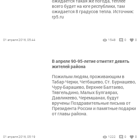
ожидается такая же погода, теплее
всего будет на юге республики, там
ожидается 8 градусов тепла. Источник:
rp5.ru
01 апреля 2016, 05:44
1548
0
0
В апреле 90-95-летие отметят девять
жителей района
Пожилым людям, проживающим в
Табар-Черки, Четбашево, Ст. Бурнашево,
Чуру-Барашево, Верхнее Балтаево,
Тявгельдино, Малых Булгаярах,
Давликеево, Черемшанах, будут
вручены Поздравительные письма от
Президента России и памятные подарки
от главы района.
01 апреля 2016, 05:19
1222
0
0