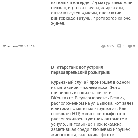
катнашып өлгерде. Иң матур киемле, иң
оешкан, иң төз атлаучы, җырлаучы,
автомат сүтеп җыючы, пневматик
винтовкадан атучы, противогаз киюче,
җиңел...
01 апреля 2016, 13:16
1665
0
0
В Татарстане кот устроил
первоапрельский розыгрыш
Курьезный случай произошел в одном
из магазинов Нижнекамска. Фото
появилось в социальной сети
ВКонтакте. В супермаркете «Сезам»,
расположенном на ул.Бызова, кот залез
в автомат с мягкими игрушками. Как
сообщает НТР, животное комфортно
расположилось в уютном автомате и
уснуло. Жительница Нижнекамска,
заметившая среди плюшевых игрушек
живого кота, выложила фото в