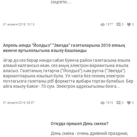
соцсети....
01 апреля 2016, 10:13
1377
0
0
Апрель аенда “Йолдыз“ “Звезда“ газеталарына 2016 елның
икенче яртыеллыгына язылу башланды
Әгәр дә сез берәр нинди сәбәп буенча район газетасына языла
алмый калгансыз икән, сез аның электрон вариантына языла
аласыз. Газетаның татарча ("Йолдыз") һәм русча ("Звезда")
вариантларына язылып була. Ул чакта без сезнең электрон
почтагызга газетаны pdf форматта җибәрә торган булабыз. Бер
айга язылу бәясе - 70 сум. Электрон адресыгызны безгә...
01 апреля 2016, 06:37
1610
0
0
Откуда пришел День смеха?
День смеха - очень древний праздник,