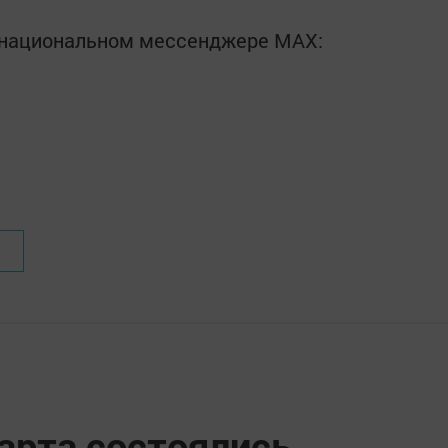
в национальном мессенджере MАХ:
арта состоялись