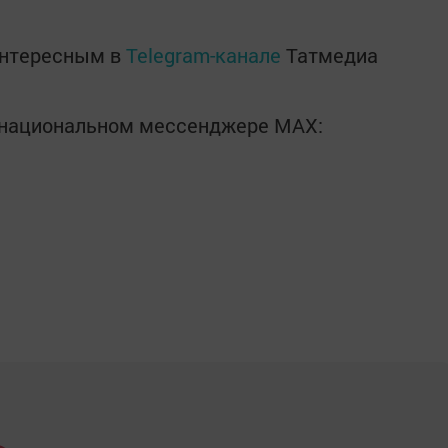
интересным в
Telegram-канале
Татмедиа
в национальном мессенджере MАХ: