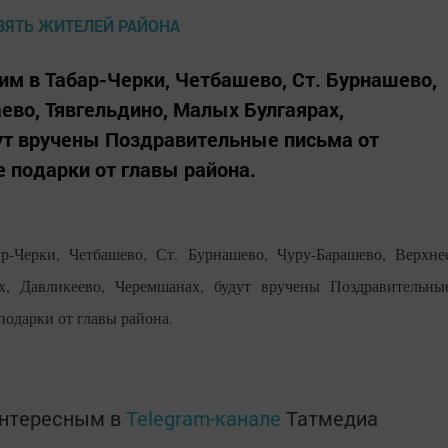
в Табар-Черки, Четбашево, Ст. Бурнашево,
ево, Тявгельдино, Малых Булгаярах,
ут вручены Поздравительные письма от
 подарки от главы района.
Черки, Четбашево, Ст. Бурнашево, Чуру-Барашево, Верхне
ах, Давликеево, Черемшанах, будут вручены Поздравительны
подарки от главы района.
интересным в
Telegram-канале
Татмедиа