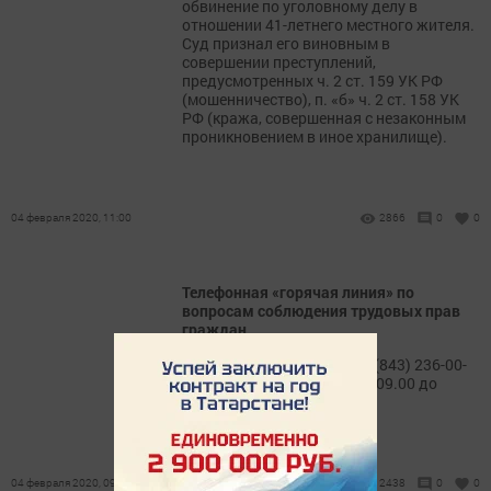
обвинение по уголовному делу в
отношении 41-летнего местного жителя.
Суд признал его виновным в
совершении преступлений,
предусмотренных ч. 2 ст. 159 УК РФ
(мошенничество), п. «б» ч. 2 ст. 158 УК
РФ (кража, совершенная с незаконным
проникновением в иное хранилище).
04 февраля 2020, 11:00
2866
0
0
Телефонная «горячая линия» по
вопросам соблюдения трудовых прав
граждан
Телефон «горячей линии»: (843) 236-00-
71. Время консультации: с 09.00 до
17.00.
04 февраля 2020, 09:26
2438
0
0