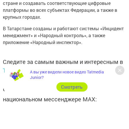
стране и создавать соответствующие цифровые
платформы во всех субъектах Федерации, а также в
крупных городах.
В Татарстане созданы и работают системы «Инцидент
менеджмент» и «Народный контроль», а также
приложение «Народный инспектор».
Следите за самым важным и интересным в
Telegram-канале
Татмедиа
А вы уже видели новое видео Tatmedia
Junior?
Cмотреть
Читайте новости Татарстана в
национальном мессенджере MАХ:
https://max.ru/tatmedia