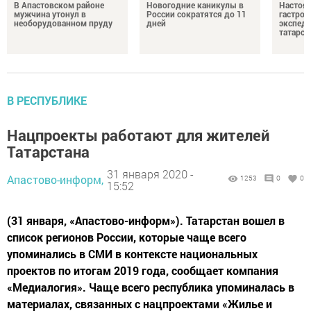
В Апастовском районе
Новогодние каникулы в
Настоя
мужчина утонул в
России сократятся до 11
гастро
необорудованном пруду
дней
экспеди
татарск
В РЕСПУБЛИКЕ
Нацпроекты работают для жителей
Татарстана
31 января 2020 -
Апастово-информ,
1253
0
0
15:52
(31 января, «Апастово-информ»). Татарстан вошел в
список регионов России, которые чаще всего
упоминались в СМИ в контексте национальных
проектов по итогам 2019 года, сообщает компания
«Медиалогия». Чаще всего республика упоминалась в
материалах, связанных с нацпроектами «Жилье и