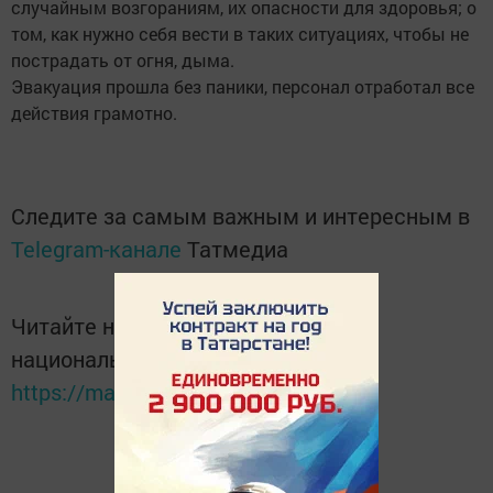
случайным возгораниям, их опасности для здоровья; о
том, как нужно себя вести в таких ситуациях, чтобы не
пострадать от огня, дыма.
Эвакуация прошла без паники, персонал отработал все
действия грамотно.
Следите за самым важным и интересным в
Telegram-канале
Татмедиа
Читайте новости Татарстана в
национальном мессенджере MАХ:
https://max.ru/tatmedia