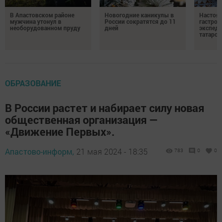
В Апастовском районе
Новогодние каникулы в
Настоя
мужчина утонул в
России сократятся до 11
гастро
необорудованном пруду
дней
экспеди
татарск
ОБРАЗОВАНИЕ
В России растет и набирает силу новая
общественная организация —
«Движение Первых».
Апастово-информ,
21 мая 2024 - 18:35
783
0
0