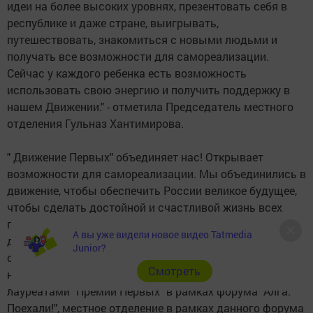
идеи на более высоких уровнях, презентовать себя в
республике и даже стране, выигрывать,
путешествовать, знакомиться с новыми людьми и
получать все возможности для самореализации.
Сейчас у каждого ребенка есть возможность
использовать свою энергию и получить поддержку в
нашем Движении." - отметила Председатель местного
отделения Гульназ Хантимирова.
" Движение Первых" объединяет нас! Открывает
возможности для самореализации. Мы объединились в
движение, чтобы обеспечить России великое будущее,
чтобы сделать достойной и счастливой жизнь всех
поколений, чтобы менять мир к лучшему! За год мы
А вы уже видели новое видео Tatmedia
достигли больших успехов - 7 первичных отделений
Junior?
стали победителями квеста первичных отделений и
Cмотреть
награждены подарками, 5 первичных отделений стали
лауреатами "Премии Первых" в рамках форума "Алга.
Поехали!", местное отделение в рамках данного форума