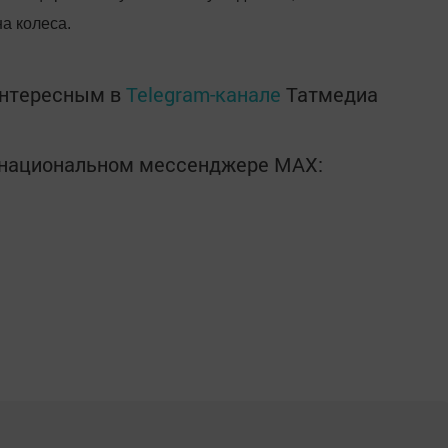
а колеса.
интересным в
Telegram-канале
Татмедиа
в национальном мессенджере MАХ: