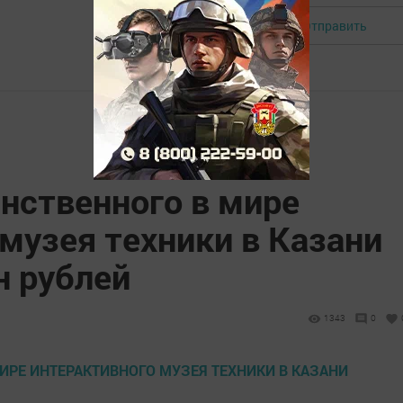
Отправить
Авторизоваться
нственного в мире
музея техники в Казани
н рублей
1343
0