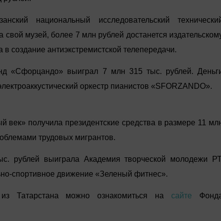
анский национальный исследовательский технически
на свой музей, более 7 млн рублей достанется издательском
а в создание антиэкстремистской телепередачи.
нд «Сфорцандо» выиграл 7 млн 315 тыс. рублей. Деньг
электроаккустический оркестр пианистов «SFORZANDO».
й век» получила президентские средства в размере 11 мл
проблемами трудовых мигрантов.
с. рублей выиграла Академия творческой молодежи РТ
ьно-спортивное движение «Зеленый фитнес».
 из Татарстана можно ознакомиться на
сайте
Фонд