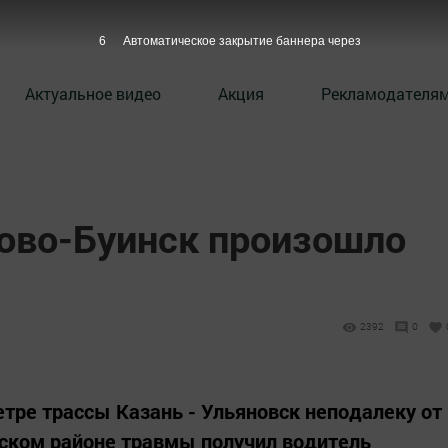
5
Автоматическое закрытие баннера через
Актуальное видео
Акция
Рекламодателя
тово-Буинск произошло
2392
0
тре трассы Казань - Ульяновск неподалеку от
нском районе травмы получил водитель