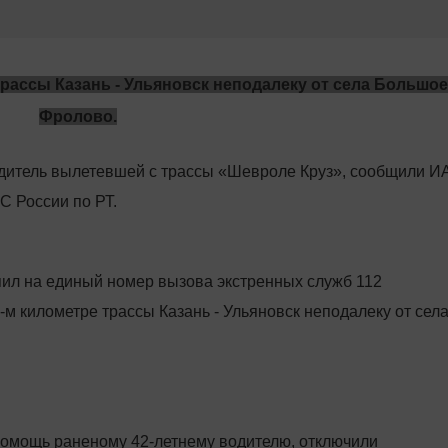
рассы Казань - Ульяновск неподалеку от села Большое
Фролово.
дитель вылетевшей с трассы «Шевроле Круз», сообщили И
С России по РТ.
пил на единый номер вызова экстренных служб 112
-м километре трассы Казань - Ульяновск неподалеку от сел
омощь раненому 42-летнему водителю, отключили