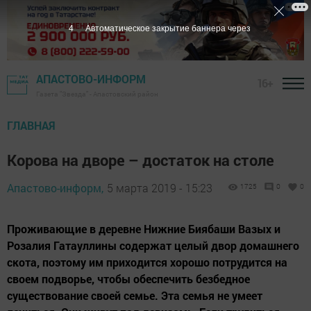
3
Автоматическое закрытие баннера через
АПАСТОВО-ИНФОРМ
16+
Газета "Звезда" - Апастовский район
ГЛАВНАЯ
Корова на дворе – достаток на столе
Апастово-информ,
5 марта 2019 - 15:23
1725
0
0
Проживающие в деревне Нижние Биябаши Вазых и
Розалия Гатауллины содержат целый двор домашнего
скота, поэтому им приходится хорошо потрудится на
своем подворье, чтобы обеспечить безбедное
существование своей семье. Эта семья не умеет