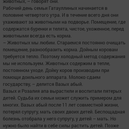
животных, – говорят они.
Рабочий день семьи Гатауллиных начинается в
половине четвертого утра. И в течение всего дня они
ухаживают за животными на подворье. Помещение, где
содержатся буренки и телята, чистое, ухоженное, перед
животными всегда есть корма.
– Животных мы любим. Стараемся постоянно очищать
помещение, разнообразить корма. Дойным коровам
требуется тепло. Поэтому холодный метод содержания
мы не используем. Животных содержим в тепле,
постоянном уходе. Дойку коров производим при
помощи доильного аппарата. Молоко сдаем
государству, – делится Вазых абый.
Вазых и Розалия апа вырастили и воспитали пятерых
детей. Судьба их семьи может служить примером для
многих. Вазых абый после 11 лет совместной жизни,
потерял супругу, мать своих двоих детей. Беспощадная
болезнь отобрала у него супругу, у детей – мать. Но
нужно было найти в себе силы растить детей. Позже