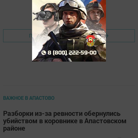
Перейти на страницу новости
ВАЖНОЕ В АПАСТОВО
Разборки из-за ревности обернулись
убийством в коровнике в Апастовском
районе