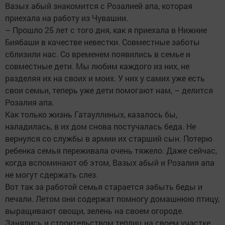
Вазых абый знакомится с Розалией апа, которая
приехала на работу из Чувашии.
– Прошло 25 лет с того дня, как я приехала в Нижние
Биябаши в качестве невестки. Совместные заботы
сблизили нас. Со временем появились в семье и
совместные дети. Мы любим каждого из них, не
разделяя их на своих и моих. У них у самих уже есть
свои семьи, теперь уже дети помогают нам, – делится
Розалия апа.
Как только жизнь Гатауллиных, казалось бы,
наладилась, в их дом снова постучалась беда. Не
вернулся со службы в армии их старший сын. Потерю
ребенка семья переживала очень тяжело. Даже сейчас,
когда вспоминают об этом, Вазых абый и Розалия апа
не могут сдержать слез.
Вот так за работой семья старается забыть беды и
печали. Летом они содержат помногу домашнюю птицу,
выращивают овощи, зелень на своем огороде.
Занялись и строительством теплиц на своем участке.