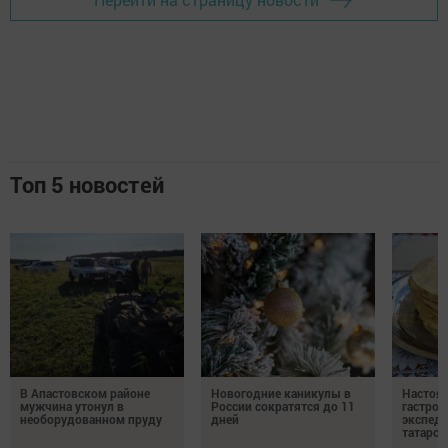
Топ 5 новостей
В Апастовском районе
Новогодние каникулы в
Настоя
мужчина утонул в
России сократятся до 11
гастро
необорудованном пруду
дней
экспеди
татарск