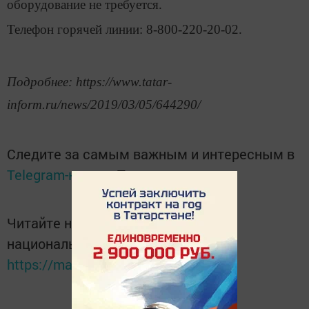
оборудование не требуется.
Телефон горячей линии: 8-800-220-20-02.
Подробнее: https://www.tatar-
inform.ru/news/2019/03/05/644290/
Следите за самым важным и интересным в
Telegram-канале
Татмедиа
Читайте новости Татарстана в
национальном мессенджере MАХ:
https://max.ru/tatmedia