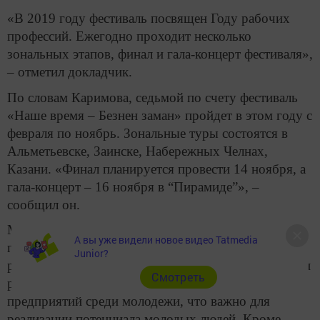
«В 2019 году фестиваль посвящен Году рабочих
профессий. Ежегодно проходит несколько
зональных этапов, финал и гала-концерт фестиваля»,
– отметил докладчик.
По словам Каримова, седьмой по счету фестиваль
«Наше время – Безнен заман» пройдет в этом году с
февраля по ноябрь. Зональные туры состоятся в
Альметьевске, Заинске, Набережных Челнах,
Казани. «Финал планируется провести 14 ноября, а
гала-концерт – 16 ноября в “Пирамиде”», –
сообщил он.
Министр подчеркнул, что фестиваль является
А вы уже видели новое видео Tatmedia
площадкой для творческой самореализации
Junior?
работающей молодежи. «Одна из задач, которую он
Cмотреть
решает, – формирование талантливых групп
предприятий среди молодежи, что важно для
реализации потенциала молодых людей. Кроме