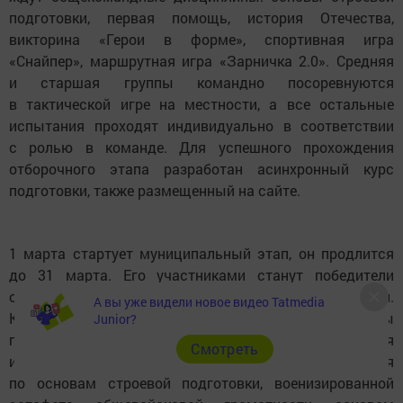
подготовки, первая помощь, история Отечества,
викторина «Герои в форме», спортивная игра
«Снайпер», маршрутная игра «Зарничка 2.0». Средняя
и старшая группы командно посоревнуются
в тактической игре на местности, а все остальные
испытания проходят индивидуально в соответствии
с ролью в команде. Для успешного прохождения
отборочного этапа разработан асинхронный курс
подготовки, также размещенный на сайте.
1 марта стартует муниципальный этап, он продлится
до 31 марта. Его участниками станут победители
отборочного этапа всех четырех возрастных категорий.
А вы уже видели новое видео Tatmedia
К общеотрядным состязаниям младшей группы
Junior?
прибавится конкурс «Приветствие отряда». Средняя
Cмотреть
и старшие категории командно пройдут испытания
по основам строевой подготовки, военизированной