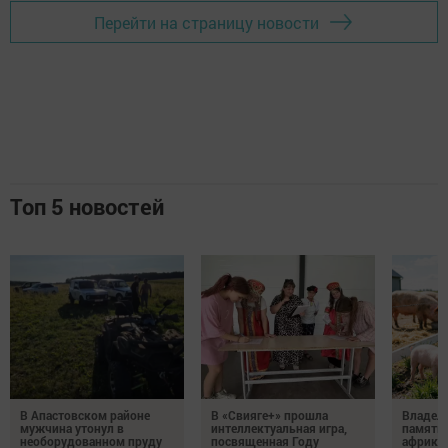
Перейти на страницу новости
Топ 5 новостей
В Апастовском районе
В «Свияге+» прошла
Владель
мужчина утонул в
интеллектуальная игра,
памятка
необорудованном пруду
посвященная Году
африка