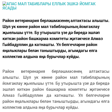
Район ветеринария берләшмәсенең алтактасы алышты.
Шул ук көнне район мал табибларының йомгаклау
җыелышы үтте. Бу утырышта үзе дә биредә эшләп
киткән район башкарма комитеты җитәкчесе Алмаз
Гыйбадуллин да катнашты. Ул белгечләрне район
яңалыклары белән таныштырды, агымдагы елга
коллектив алдына яңа бурычлар куйды.
Район ветеринария берләшмәсенең алтактасы
алышты. Шул ук көнне район мал табибларының
йомгаклау җыелышы үтте. Бу утырышта үзе дә биредә
эшләп киткән район башкарма комитеты җитәкчесе
Алмаз Гыйбадуллин да катнашты. Ул белгечләрне
район яңалыклары белән таныштырды, агымдагы елга
коллектив алдына яңа бурычлар куйды.