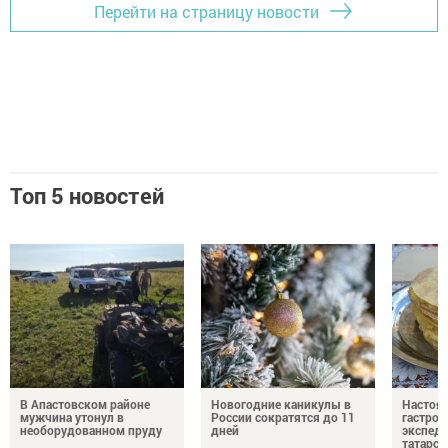
Перейти на страницу новости
Топ 5 новостей
В Апастовском районе
Новогодние каникулы в
Настоя
мужчина утонул в
России сократятся до 11
гастро
необорудованном пруду
дней
экспеди
татарск