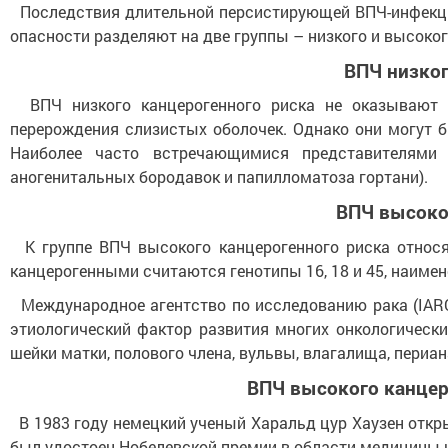
Последствия длительной персистирующей ВПЧ-инфекции 
опасности разделяют на две группы – низкого и высоког
ВПЧ низког
ВПЧ низкого канцерогенного риска не оказывают 
перерождения слизистых оболочек. Однако они могут 
Наиболее часто встречающимися представителями 
аногенитальных бородавок и папилломатоза гортани).
ВПЧ высоко
К группе ВПЧ высокого канцерогенного риска относятся 
канцерогенными считаются генотипы 16, 18 и 45, наименее
Международное агентство по исследованию рака (IARC
этиологический фактор развития многих онкологически
шейки матки, полового члена, вульвы, влагалища, периа
ВПЧ высокого канцер
В 1983 году немецкий ученый Харальд цур Хаузен откры
был удостоен Нобелевской премии в области медицины и