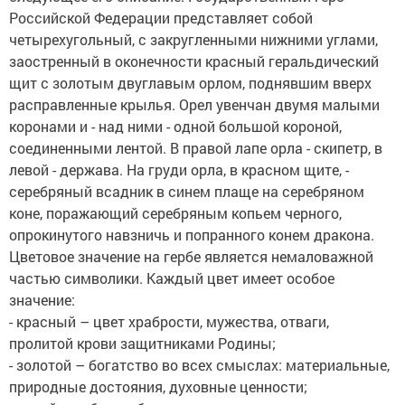
Российской Федерации представляет собой
четырехугольный, с закругленными нижними углами,
заостренный в оконечности красный геральдический
щит с золотым двуглавым орлом, поднявшим вверх
расправленные крылья. Орел увенчан двумя малыми
коронами и - над ними - одной большой короной,
соединенными лентой. В правой лапе орла - скипетр, в
левой - держава. На груди орла, в красном щите, -
серебряный всадник в синем плаще на серебряном
коне, поражающий серебряным копьем черного,
опрокинутого навзничь и попранного конем дракона.
Цветовое значение на гербе является немаловажной
частью символики. Каждый цвет имеет особое
значение:
- красный – цвет храбрости, мужества, отваги,
пролитой крови защитниками Родины;
- золотой – богатство во всех смыслах: материальные,
природные достояния, духовные ценности;