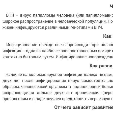
Ч
ВПЧ – вирус папилломы человека (или папилломавирус
широкое распространение в человеческой популяции. П
жизни инфицируются различными генотипами ВПЧ.
Как
Инфицирование прежде всего происходит при половых
инфекция – одна из наиболее распространенных в мире
контактно-бытовым путем. Инфицирование новорожденны
Как
разви
Наличие папилломавирусной инфекции далеко не всегд
двух лет после инфицирования вирус самостоятельно,
образом, человеческий организм в подавляющем больш
сохраняющаяся дольше двух лет хроническая (пер
проявлениям и в ряде случаев представлять серьезную 
От
чего
зависит
развити