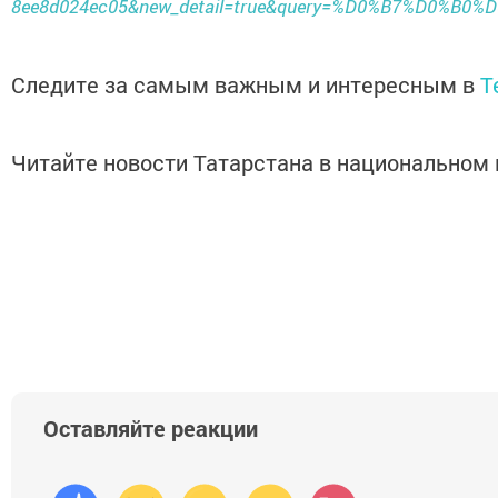
8ee8d024ec05&new_detail=true&query=%D0%B7%D0
Следите за самым важным и интересным в
T
Читайте новости Татарстана в национально
Оставляйте реакции