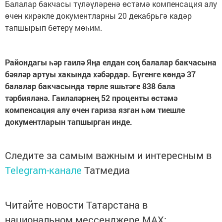
Балалар бакчасы түләүләренә өстәмә компенсация алу
өчен кирәкле документларны 20 декабрьгә кадәр
тапшырып бетерү мөһим.
Райондагы һәр гаилә Яңа елдан соң балалар бакчасына
бәяләр артуы хакында хәбәрдар. Бүгенге көндә 37
балалар бакчасында төрле яшьтәге 838 бала
тәрбияләнә. Гаиләләрнең 52 проценты өстәмә
компенсация алу өчен гариза язган һәм тиешле
документларын тапшырган инде.
Следите за самым важным и интересным в
Telegram-канале
Татмедиа
Читайте новости Татарстана в
национальном мессенджере MАХ: