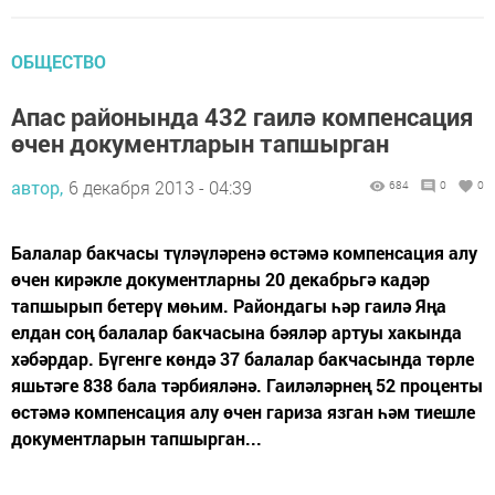
ОБЩЕСТВО
Апас районында 432 гаилә компенсация
өчен документларын тапшырган
автор,
6 декабря 2013 - 04:39
684
0
0
Балалар бакчасы түләүләренә өстәмә компенсация алу
өчен кирәкле документларны 20 декабрьгә кадәр
тапшырып бетерү мөһим. Райондагы һәр гаилә Яңа
елдан соң балалар бакчасына бәяләр артуы хакында
хәбәрдар. Бүгенге көндә 37 балалар бакчасында төрле
яшьтәге 838 бала тәрбияләнә. Гаиләләрнең 52 проценты
өстәмә компенсация алу өчен гариза язган һәм тиешле
документларын тапшырган...