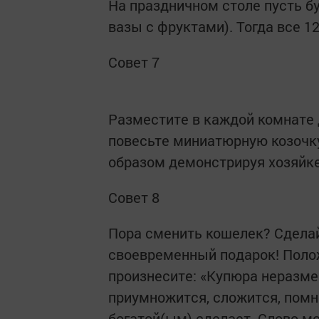
На праздничном столе пусть б
вазы с фруктами). Тогда все 1
Совет 7
Разместите в каждой комнате 
повесьте миниатюрную козочку
образом демонстрируя хозяйке
Совет 8
Пора сменить кошелек? Сделай
своевременный подарок! Поло
произнесите: «Купюра неразмен
приумножится, сложится, помн
богатой(ым) сделает. Слово мо