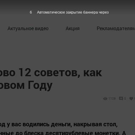
5
Автоматическое закрытие баннера через
Актуальное видео
Акция
Рекламодателя
во 12 советов, как
овом Году
1129
0
од у вас водились деньги, накрывая стол,
нные до блеска десятирублевые монетки. А