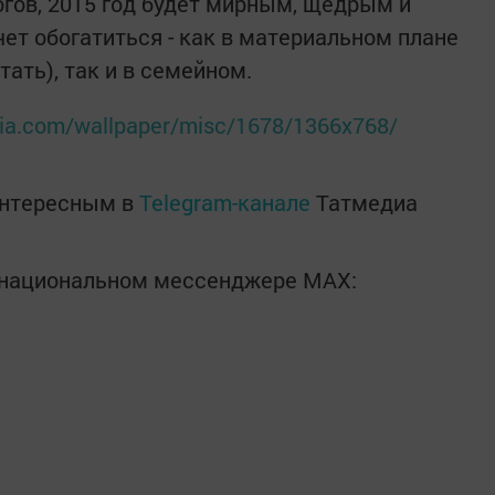
огов, 2015 год будет мирным, щедрым и
чет обогатиться - как в материальном плане
ать), так и в семейном.
ia.com/wallpaper/misc/1678/1366x768/
интересным в
Telegram-канале
Татмедиа
в национальном мессенджере MАХ: