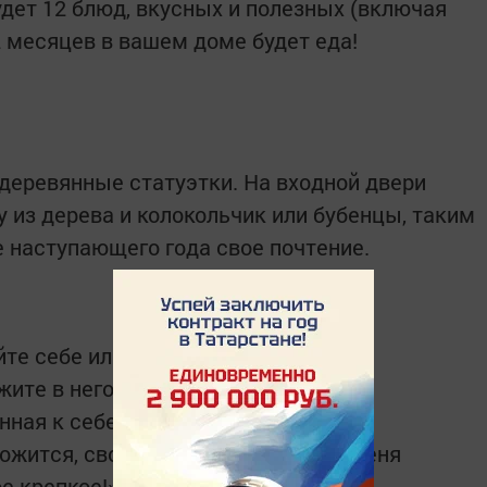
удет 12 блюд, вкусных и полезных (включая
2 месяцев в вашем доме будет еда!
деревянные статуэтки. На входной двери
 из дерева и колокольчик или бубенцы, таким
 наступающего года свое почтение.
те себе или своим близким такой
жите в него неразменную купюру и
ная к себе приманит деньги. За год
ожится, своим путем проследует, меня
е крепкое!»