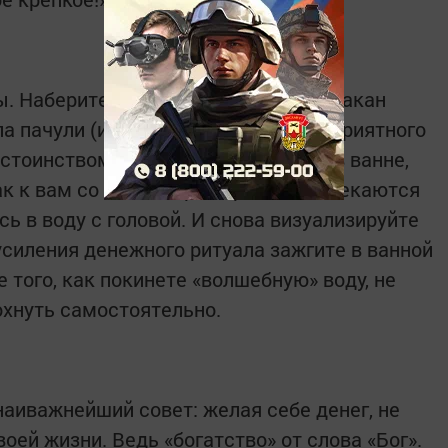
. Наберите ванну, добавьте в нее стакан
а пачули (или какого-либо другого, приятного
стоинством в 10 рублей. Полежите в ванне,
ак к вам со всех сторон приходят, стекаются
ь в воду с головой. И снова визуализируйте
усиления денежного ритуала зажгите в ванной
е того, как покинете «волшебную» воду, не
охнуть самостоятельно.
наиважнейший совет: желая себе денег, не
оей жизни. Ведь «богатство» от слова «Бог».