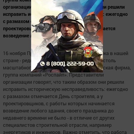
организации говорят, что таким образом они решили
исправить историческую несправедливость: ежегодно
с размахом отмечается День строителя, а у
проектировщиков, с работы которых начинается
возведение любого здания, своего...
16 ноября Празднование Дня проектировщика в нашей
стране - редкий случай, когда инициатором столь
масштабного мероприятия стала коммерческая фирма,
группа компаний «Роспайп». Представители
организации говорят, что таким образом они решили
исправить историческую несправедливость: ежегодно
с размахом отмечается День строителя, а у
проектировщиков, с работы которых начинается
возведение любого здания, своего праздника до
недавнего времени не было - в отличие от других
специалистов строительной отрасли, например
энергетиков и инженеров. Важно отметить, что работа