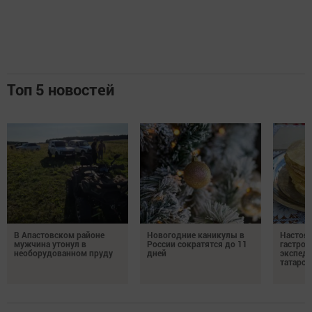
Топ 5 новостей
В Апастовском районе
Новогодние каникулы в
Настоя
мужчина утонул в
России сократятся до 11
гастро
необорудованном пруду
дней
экспеди
татарск