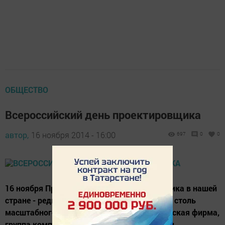
ОБЩЕСТВО
Всероссийский день проектировщика
автор,
16 ноября 2014 - 16:00
697
0
0
16 ноября Празднование Дня проектировщика в нашей
стране - редкий случай, когда инициатором столь
масштабного мероприятия стала коммерческая фирма,
группа компаний «Роспайп». Представители