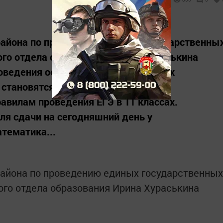
айона по проведению единых государственны
ого отдела образования Ирина Хураськина
роведения основных государственных
в становятся обязательными и будут
вилам проведения ЕГЭ в 11 классах.
я сдачи на сегодняшний день у
тематика...
айона по проведению единых государственных
ого отдела образования Ирина Хураськина