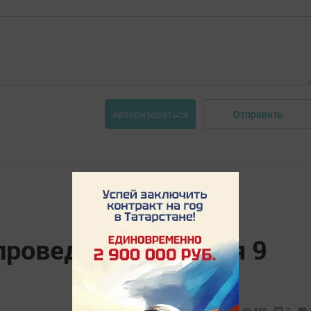
Отправить
Авторизоваться
проведения ОГЭ для 9
836
0