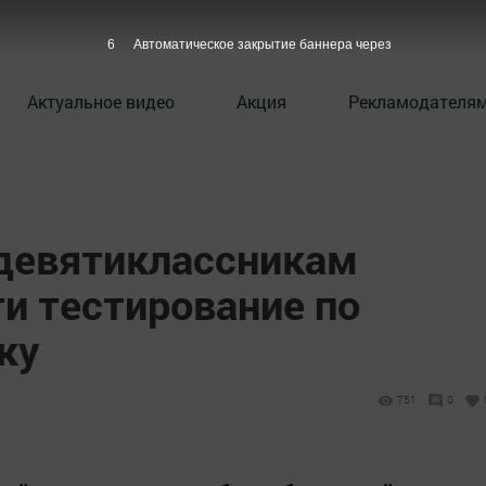
5
Автоматическое закрытие баннера через
Актуальное видео
Акция
Рекламодателя
 девятиклассникам
и тестирование по
ку
751
0