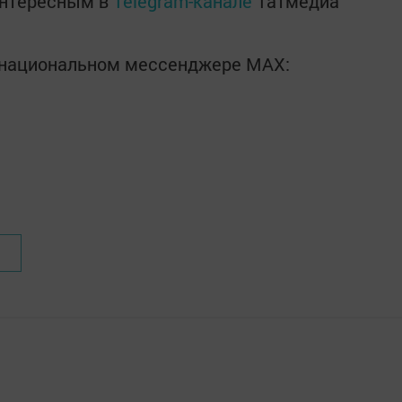
интересным в
Telegram-канале
Татмедиа
в национальном мессенджере MАХ: