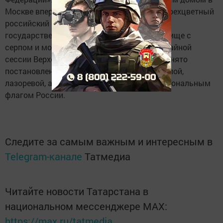
Москве впервые был официально поднят трехцветный
российский флаг, заменивший в качестве
государственного символа красное полотнище с
серпом и молотом. В этот день на Чрезвычайной
сессии Верховного Совета РСФСР было принято
постановление считать «полотнище из... белой,
лазоревой, алой полос» официальным национальным
флагом России.
Следите за самым важным и интересным в
Telegram-канале
Татмедиа
Читайте новости Татарстана в
национальном мессенджере MАХ:
https://max.ru/tatmedia