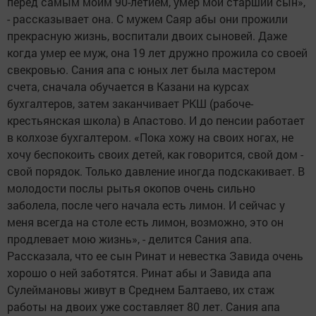
перед самым моим 90-летием, умер мой старший сын»,
- рассказывает она. С мужем Саяр абы они прожили
прекрасную жизнь, воспитали двоих сыновей. Даже
когда умер ее муж, она 19 лет дружно прожила со своей
свекровью. Сания апа с юных лет была мастером
счета, сначала обучается в Казани на курсах
бухгалтеров, затем заканчивает РКШ (рабоче-
крестьянская школа) в Апастово. И до пенсии работает
в колхозе бухгалтером. «Пока хожу на своих ногах, не
хочу беспокоить своих детей, как говорится, свой дом -
свой порядок. Только давление иногда подскакивает. В
молодости послы рытья окопов очень сильно
заболела, после чего начала есть лимон. И сейчас у
меня всегда на столе есть лимон, возможно, это он
продлевает мою жизнь», - делится Сания апа.
Рассказала, что ее сын Ринат и невестка Завида очень
хорошо о ней заботятся. Ринат абы и Завида апа
Сулеймановы живут в Среднем Балтаево, их стаж
работы на двоих уже составляет 80 лет. Сания апа