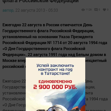
флага Российской Федерации
автор,
22 августа 2013 - 05:33
1128
0
0
Ежегодно 22 августа в России отмечается День
Государственного флага Российской Федерации,
установленный на основании Указа Президента
Российской Федерации № 1714 от 20 августа 1994 года
«О Дне Государственного флага Российской
Федерации». 22 августа 1991 года над Белым домом в
Москве впервые был официально поднят трехцветный
российский флаг, заменивший в качестве...
Ежегодно 22 августа в России отмечается День
Государственного флага Российской Федерации,
установленный на основании Указа Президента
Российской Федерации № 1714 от 20 августа 1994 года
«О Дне Государственного флага Российской
Федерации». 22 августа 1991 года над Белым домом в